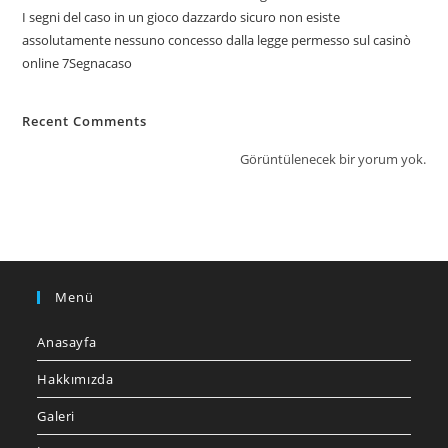
I segni del caso in un gioco dazzardo sicuro non esiste
assolutamente nessuno concesso dalla legge permesso sul casinò
online 7Segnacaso
Recent Comments
Görüntülenecek bir yorum yok.
Menü
Anasayfa
Hakkımızda
Galeri