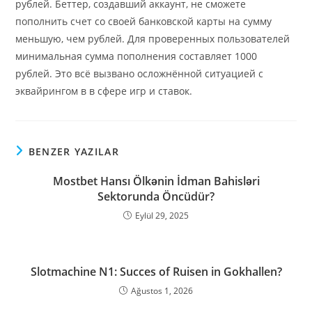
рублей. Беттер, создавший аккаунт, не сможете
пополнить счет со своей банковской карты на сумму
меньшую, чем рублей. Для проверенных пользователей
минимальная сумма пополнения составляет 1000
рублей. Это всё вызвано осложнённой ситуацией с
эквайрингом в в сфере игр и ставок.
BENZER YAZILAR
Mostbet Hansı Ölkənin İdman Bahisləri
Sektorunda Öncüdür?
Eylül 29, 2025
Slotmachine N1: Succes of Ruisen in Gokhallen?
Ağustos 1, 2026