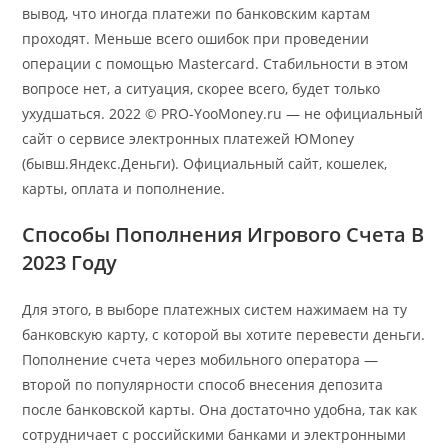
вывод, что иногда платежи по банковским картам
проходят. Меньше всего ошибок при проведении
операции с помощью Mastercard. Стабильности в этом
вопросе нет, а ситуация, скорее всего, будет только
ухудшаться. 2022 © PRO-YooMoney.ru — не официальный
сайт о сервисе электронных платежей ЮMoney
(бывш.Яндекс.Деньги). Официальный сайт, кошелек,
карты, оплата и пополнение.
Способы Пополнения Игрового Счета В
2023 Году
Для этого, в выборе платежных систем нажимаем на ту
банковскую карту, с которой вы хотите перевести деньги.
Пополнение счета через мобильного оператора —
второй по популярности способ внесения депозита
после банковской карты. Она достаточно удобна, так как
сотрудничает с российскими банками и электронными