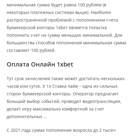
минимальная сумма будет равна 100 рублям (в
некоторых платежных системах выше). Наиболее
распространённой проблемой с пополнением счета
букмекерской конторы 1хБет является попытка
пополнить счет на сумму меньшую минимальной. Для
большинства способов пополнения минимальная сумма
составляет 100 рублей.
Оплата Онлайн 1xbet
Тут срок зачисления также может достигать нескольких
часов или суток. У 1х Ставка лайв – одна из сильных
сторон букмекерской конторы. Оператор предлагает
больший выбор событий, проводит видеотрансляции,
делает игру максимально комфортной за счет
дополнительных …
С 2021 года сумма пополнения возросла до 2 тысяч