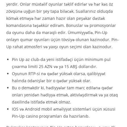
yerdir. Onlar müxtəlif oyunlar təklif edirlər və hər kəs öz
zövqünə uyğun bir şey tapa biləcək. Suallarınız olduqda
kömək etməyə hər zaman hazır olan peşəkar dəstək
komandasına təşəkkür edirəm. Bonuslar və promosyonlar
da oyunu daha da maraqlı edir. Ümumiyyətlə, Pin-Up
onlayn qumar oyunları üçün tövsiyə olunan kazinodur. Pin-
Up rahat atmosferi və yaxşı oyun seçimi olan kazinodur.
Pin Up az club-da yeni istifadəçi üçün minimum pul
çıxarma limiti 25 AZN və ya 15 ABŞ dollarıdır.
Oyunun RTP-si nə qədər yüksək olarsa, qalibiyyət
halında ödənişlər bir o qədər yüksək olar.
Bu o deməkdir ki, hədiyyələr tam mərc edilənə qədər
onları yenidən hədiyyə etmək, aktivləşdirmək və ya otaq
daxilində istifadə etmək olmaz.
IOS və Android mobil əməliyyat sistemləri üçün xüsusi
Pin-Up casino proqramları da hazırlanıb.