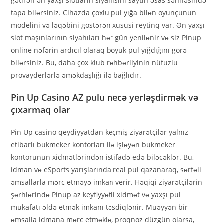
gətirən ən yaxşı slotların siyahısını saytın əsas səhifəsində
tapa bilərsiniz. Cihazda çoxlu pul yığa bilən oyunçunun
modelini və ləqəbini göstərən xüsusi reytinq var. Ən yaxşı
slot maşınlarının siyahıları hər gün yenilənir və siz Pinup
online nəfərin ardıcıl olaraq böyük pul yığdığını görə
bilərsiniz. Bu, daha çox klub rəhbərliyinin nüfuzlu
provayderlərlə əməkdaşlığı ilə bağlıdır.
Pin Up Casino AZ pulu necə yerləşdirmək və
çıxarmaq olar
Pin Up casino qeydiyyatdan keçmiş ziyarətçilər yalnız
etibarlı bukmeker kontorları ilə işləyən bukmeker
kontorunun xidmətlərindən istifadə edə biləcəklər. Bu,
idman və eSports yarışlarında real pul qazanaraq, sərfəli
əmsallarla mərc etməyə imkan verir. Həqiqi ziyarətçilərin
şərhlərində Pinup az keyfiyyətli xidmət və yaxşı pul
mükafatı əldə etmək imkanı təsdiqlənir. Müəyyən bir
əmsalla idmana mərc etməklə, proqnoz düzgün olarsa,