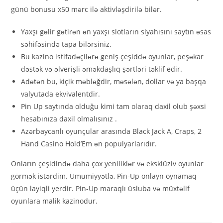
günü bonusu x50 mərc ilə aktivləşdirilə bilər.
Yaxşı gəlir gətirən ən yaxşı slotların siyahısını saytın əsas
səhifəsində tapa bilərsiniz.
Bu kazino istifadəçilərə geniş çeşiddə oyunlar, peşəkar
dəstək və əlverişli əməkdaşlıq şərtləri təklif edir.
Adətən bu, kiçik məbləğdir, məsələn, dollar və ya başqa
valyutada ekvivalentdir.
Pin Up saytında olduğu kimi tam olaraq daxil olub şəxsi
hesabınıza daxil olmalısınız .
Azərbaycanlı oyunçular arasında Black Jack A, Craps, 2
Hand Casino Hold’Em ən populyarlarıdır.
Onların çeşidində daha çox yeniliklər və eksklüziv oyunlar
görmək istərdim. Ümumiyyətlə, Pin-Up onlayn oynamaq
üçün layiqli yerdir. Pin-Up maraqlı üsluba və müxtəlif
oyunlara malik kazinodur.