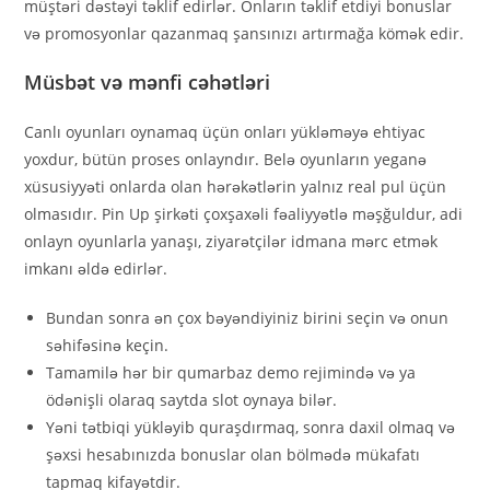
müştəri dəstəyi təklif edirlər. Onların təklif etdiyi bonuslar
və promosyonlar qazanmaq şansınızı artırmağa kömək edir.
Müsbət və mənfi cəhətləri
Canlı oyunları oynamaq üçün onları yükləməyə ehtiyac
yoxdur, bütün proses onlayndır. Belə oyunların yeganə
xüsusiyyəti onlarda olan hərəkətlərin yalnız real pul üçün
olmasıdır. Pin Up şirkəti çoxşaxəli fəaliyyətlə məşğuldur, adi
onlayn oyunlarla yanaşı, ziyarətçilər idmana mərc etmək
imkanı əldə edirlər.
Bundan sonra ən çox bəyəndiyiniz birini seçin və onun
səhifəsinə keçin.
Tamamilə hər bir qumarbaz demo rejimində və ya
ödənişli olaraq saytda slot oynaya bilər.
Yəni tətbiqi yükləyib quraşdırmaq, sonra daxil olmaq və
şəxsi hesabınızda bonuslar olan bölmədə mükafatı
tapmaq kifayətdir.