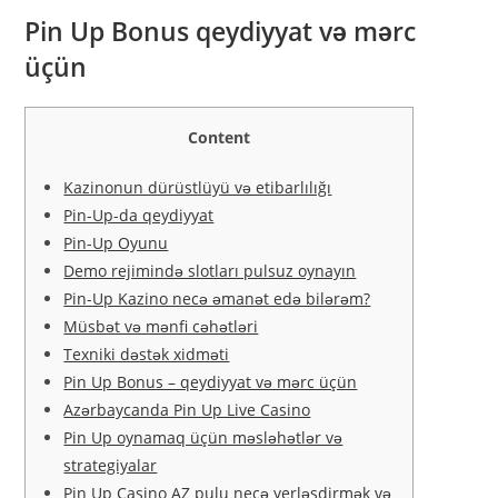
Pin Up Bonus qeydiyyat və mərc
üçün
Content
Kazinonun dürüstlüyü və etibarlılığı
Pin-Up-da qeydiyyat
Pin-Up Oyunu
Demo rejimində slotları pulsuz oynayın
Pin-Up Kazino necə əmanət edə bilərəm?
Müsbət və mənfi cəhətləri
Texniki dəstək xidməti
Pin Up Bonus – qeydiyyat və mərc üçün
Azərbaycanda Pin Up Live Casino
Pin Up oynamaq üçün məsləhətlər və
strategiyalar
Pin Up Casino AZ pulu necə yerləşdirmək və