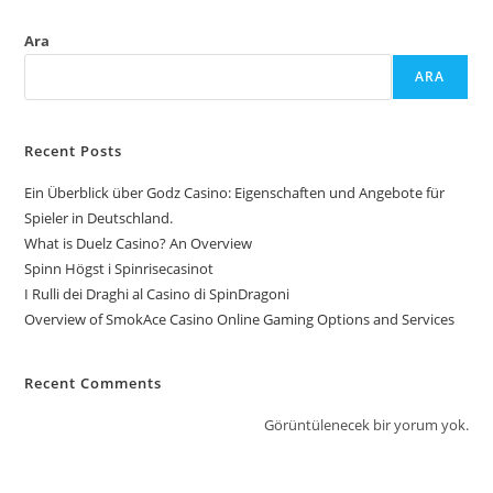
Ara
ARA
Recent Posts
Ein Überblick über Godz Casino: Eigenschaften und Angebote für
Spieler in Deutschland.
What is Duelz Casino? An Overview
Spinn Högst i Spinrisecasinot
I Rulli dei Draghi al Casino di SpinDragoni
Overview of SmokAce Casino Online Gaming Options and Services
Recent Comments
Görüntülenecek bir yorum yok.