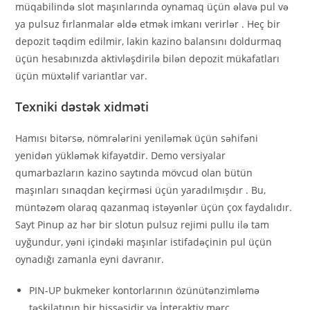
müqabilində slot maşınlarında oynamaq üçün əlavə pul və
ya pulsuz fırlanmalar əldə etmək imkanı verirlər . Heç bir
depozit təqdim edilmir, lakin kazino balansını doldurmaq
üçün hesabınızda aktivləşdirilə bilən depozit mükafatları
üçün müxtəlif variantlar var.
Texniki dəstək xidməti
Hamısı bitərsə, nömrələrini yeniləmək üçün səhifəni
yenidən yükləmək kifayətdir. Demo versiyalar
qumarbazların kazino saytında mövcud olan bütün
maşınları sınaqdan keçirməsi üçün yaradılmışdır . Bu,
müntəzəm olaraq qazanmaq istəyənlər üçün çox faydalıdır.
Sayt Pinup az hər bir slotun pulsuz rejimi pullu ilə tam
uyğundur, yəni içindəki maşınlar istifadəçinin pul üçün
oynadığı zamanla eyni davranır.
PIN-UP bukmeker kontorlarının özünütənzimləmə
təşkilatının bir hissəsidir və İnteraktiv mərc