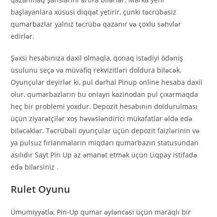
başlayanlara xüsusi diqqət yetirir, çünki təcrübəsiz
qumarbazlar yalnız təcrübə qazanır və çoxlu səhvlər
edirlər.
Şəxsi hesabınıza daxil olmaqla, qonaq istədiyi ödəniş
üsulunu seçə və müvafiq rekvizitləri doldura biləcək.
Oyunçular deyirlər ki, pul dərhal Pinup online hesaba daxil
olur, qumarbazların bu onlayn kazinodan pul çıxarmaqda
heç bir problemi yoxdur. Depozit hesabının doldurulması
üçün ziyarətçilər xoş həvəsləndirici mükafatlar əldə edə
biləcəklər. Təcrübəli oyunçular üçün depozit faizlərinin və
ya pulsuz fırlanmaların miqdarı qumarbazın statusundan
asılıdır Sayt Pin Up az əmanət etmək üçün Liqpay istifadə
edə bilərsiniz .
Rulet Oyunu
Ümumiyyətlə, Pin-Up qumar əyləncəsi üçün maraqlı bir