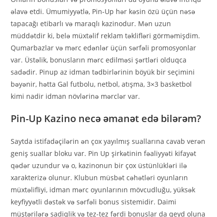
əlavə etdi. Ümumiyyətlə, Pin-Up hər kəsin özü üçün nəsə
tapacağı etibarlı və maraqlı kazinodur. Mən uzun
müddətdir ki, belə müxtəlif reklam təklifləri görməmişdim.
Qumarbazlar və mərc edənlər üçün sərfəli promosyonlar
var. Üstəlik, bonusların mərc edilməsi şərtləri olduqca
sadədir. Pinup az idman tədbirlərinin böyük bir seçimini
bəyənir, hətta Gal futbolu, netbol, ​​atışma, 3×3 basketbol
kimi nadir idman növlərinə mərclər var.
Pin-Up Kazino necə əmanət edə bilərəm?
Saytda istifadəçilərin ən çox yayılmış suallarına cavab verən
geniş suallar bloku var. Pin Up şirkətinin fəaliyyəti kifayət
qədər uzundur və o, kazinonun bir çox üstünlükləri ilə
xarakterizə olunur. Klubun müsbət cəhətləri oyunların
müxtəlifliyi, idman mərc oyunlarının mövcudluğu, yüksək
keyfiyyətli dəstək və sərfəli bonus sistemidir. Daimi
müştərilərə sadiqlik və tez-tez fərdi bonuslar da qeyd oluna