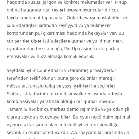
haqqında xüsusi jarqon və konkret məlumatlar var. Pinup
online haqqında real rəyləri oxuyan oyunçular bir çox
faydalı məlumat tapacaqlar. Onlarda yaxşı məsləhətlər və
xəbərdarlıqlar, xidmətin keyfiyyəti və ya bukmeker
kontorundan pul çıxarılması haqqında hekayələr var. Bu
cür şərhlər digər istifadəçilərə qumar və ya idman mərc
oyunlarından həzz almağa, Pin Up casino çoxlu parlaq
emosiyalar və həzz almağa kömək edəcək.
Saytdakı əyləncələr etibarlı və tanınmış provayderlər
tərəfindən təklif olunur, buna görə də onlar maraqlı
mövzular, funksionallıq və yaxşı gəlirləri ilə seçilirlər.
Slotlar, istifadəçinin müxtəlif simvollar əsasında uduşlu
kombinasiyalar yaratmalı olduğu bir qumar növüdür.
Tamamilə hər bir qumarbaz demo rejimində və ya ödənişli
olaraq saytda slot oynaya bilər. Bu oyun növü daim optimal
əyləncə axtarışında olan, müxtəlifliyi və funksionallığı
sevənlərə müraciət edəcəkdir. Azərbaycanlılar arasında ən