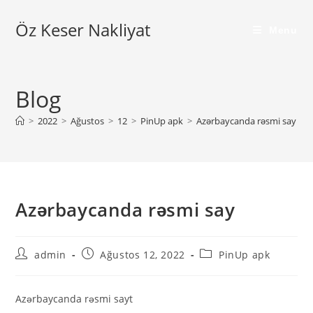
Skip
Öz Keser Nakliyat
to
Menu
content
Blog
>
2022
>
Ağustos
>
12
>
PinUp apk
>
Azərbaycanda rəsmi say
Azərbaycanda rəsmi say
Post
Post
Post
admin
Ağustos 12, 2022
PinUp apk
author:
published:
category:
Azərbaycanda rəsmi sayt