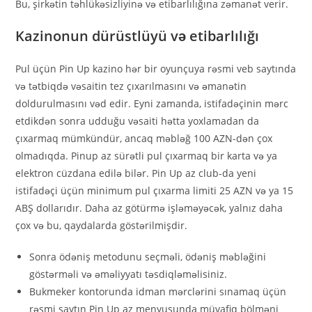
Bu, şirkətin təhlükəsizliyinə və etibarlılığına zəmanət verir.
Kazinonun dürüstlüyü və etibarlılığı
Pul üçün Pin Up kazino hər bir oyunçuya rəsmi veb saytında
və tətbiqdə vəsaitin tez çıxarılmasını və əmanətin
doldurulmasını vəd edir. Eyni zamanda, istifadəçinin mərc
etdikdən sonra udduğu vəsaiti hətta yoxlamadan da
çıxarmaq mümkündür, ancaq məbləğ 100 AZN-dən çox
olmadıqda. Pinup az sürətli pul çıxarmaq bir karta və ya
elektron cüzdana edilə bilər. Pin Up az club-da yeni
istifadəçi üçün minimum pul çıxarma limiti 25 AZN və ya 15
ABŞ dollarıdır. Daha az götürmə işləməyəcək, yalnız daha
çox və bu, qaydalarda göstərilmişdir.
Sonra ödəniş metodunu seçməli, ödəniş məbləğini
göstərməli və əməliyyatı təsdiqləməlisiniz.
Bukmeker kontorunda idman mərclərini sınamaq üçün
rəsmi saytın Pin Up az menyusunda müvafiq bölməni