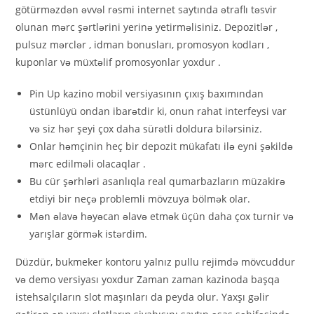
götürməzdən əvvəl rəsmi internet saytında ətraflı təsvir
olunan mərc şərtlərini yerinə yetirməlisiniz. Depozitlər ,
pulsuz mərclər , idman bonusları, promosyon kodları ,
kuponlar və müxtəlif promosyonlar yoxdur .
Pin Up kazino mobil versiyasının çıxış baxımından
üstünlüyü ondan ibarətdir ki, onun rahat interfeysi var
və siz hər şeyi çox daha sürətli doldura bilərsiniz.
Onlar həmçinin heç bir depozit mükafatı ilə eyni şəkildə
mərc edilməli olacaqlar .
Bu cür şərhləri asanlıqla real qumarbazların müzakirə
etdiyi bir neçə problemli mövzuya bölmək olar.
Mən əlavə həyəcan əlavə etmək üçün daha çox turnir və
yarışlar görmək istərdim.
Düzdür, bukmeker kontoru yalnız pullu rejimdə mövcuddur
və demo versiyası yoxdur Zaman zaman kazinoda başqa
istehsalçıların slot maşınları da peyda olur. Yaxşı gəlir