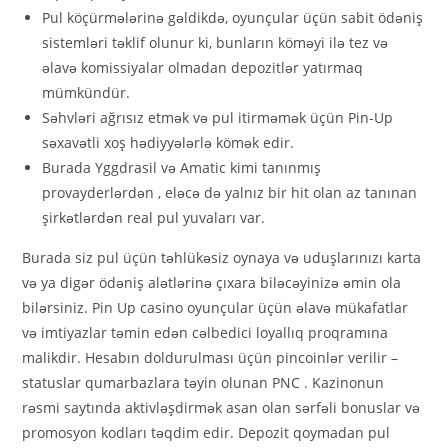
Pul köçürmələrinə gəldikdə, oyunçular üçün sabit ödəniş
sistemləri təklif olunur ki, bunların köməyi ilə tez və
əlavə komissiyalar olmadan depozitlər yatırmaq
mümkündür.
Səhvləri ağrısız etmək və pul itirməmək üçün Pin-Up
səxavətli xoş hədiyyələrlə kömək edir.
Burada Yggdrasil və Amatic kimi tanınmış
provayderlərdən , eləcə də yalnız bir hit olan az tanınan
şirkətlərdən real pul yuvaları var.
Burada siz pul üçün təhlükəsiz oynaya və uduşlarınızı karta
və ya digər ödəniş alətlərinə çıxara biləcəyinizə əmin ola
bilərsiniz. Pin Up casino oyunçular üçün əlavə mükafatlar
və imtiyazlar təmin edən cəlbedici loyallıq proqramına
malikdir. Hesabın doldurulması üçün pincoinlər verilir –
statuslar qumarbazlara təyin olunan PNC . Kazinonun
rəsmi saytında aktivləşdirmək asan olan sərfəli bonuslar və
promosyon kodları təqdim edir. Depozit qoymadan pul