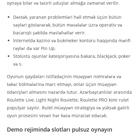
oynaya bilər və təsirli uduşlar almağa zəmanət verilir.
Dəstək, yaranan problemləri həll etmək üçün bütün
səyləri göstərərək, bütün məsələlər üzrə operativ və
bacarıqlı şəkildə məsləhətlər verir.
İnternetdə kazino və bukmeker kontoru haqqında mənfi
rəylər də var Pin Up.
Stolüstü oyunlar kateqoriyasına bakara, blackjack, poker
və s.
Oyunun qaydaları istifadəçinin müəyyən nömrələrə və
təkər bölmələrinə mərc etməyi, onlar üçün müəyyən
ödənişləri almasını nəzərdə tutur. Azərbaycanlılar arasında
Roulette Live, Light Night Roulette, Roulette PRO kimi rulet
populyar sayılır. Rulet müəyyən strategiya və yüksək gəlirli
oyun prosesini sevən hər kəsə müraciət edəcək.
Demo rejimində slotları pulsuz oynayın