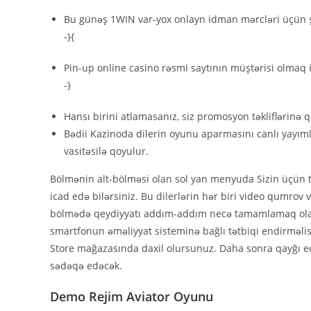
Bu günəş 1WIN var-yox onlayn idman mərcləri üçün 
-}{
Pin-up online casino rəsmi saytının müştərisi olma
-}
Hansı birini atlamasanız, siz promosyon təkliflərinə 
Bədii Kazinoda dilerin oyunu aparmasını canlı yayımla 
vasitəsilə qoyulur.
Bölmənin alt-bölməsi olan sol yan menyuda Sizin üçün t
icad edə bilərsiniz. Bu dilerlərin hər biri video qumrov
bölmədə qeydiyyatı addım-addım necə tamamlamaq olar on
smartfonun əməliyyat sisteminə bağlı tətbiqi endirməli
Store mağazasında daxil olursunuz. Daha sonra qayğı e
sədəqə edəcək.
Demo Rejim Aviator Oyunu