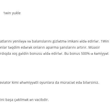
atlarını yeniləyə və balanslarını gizlətmə imkanı əldə edirlər. 1Win
lar təqdim edərək onların aparma şanslarını artırır. Müasir
atırdıqda xoş gəldin bonusu əldə edirlər. Bu bonus 500%-ə kəmiyyət
 aviator kimi əhəmiyyətli oyunlara da müraciət edə bilərsiniz.
ini başa çəkilmək ən vacibdir.