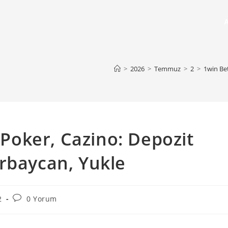
>
2026
>
Temmuz
>
2
>
1win Be
 Poker, Cazino: Depozit
rbaycan, Yukle
Post
2
0 Yorum
comments: