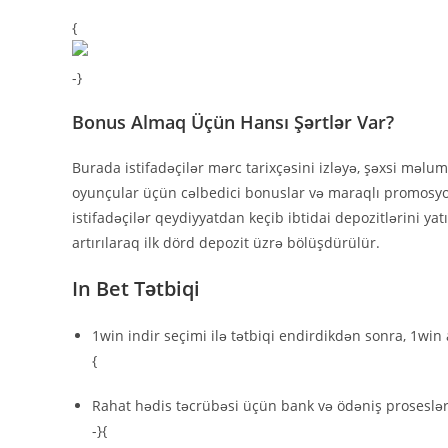
{
-}
Bonus Almaq Üçün Hansı Şərtlər Var?
Burada istifadəçilər mərc tarixçəsini izləyə, şəxsi məlum
oyunçular üçün cəlbedici bonuslar və maraqlı promosyon
istifadəçilər qeydiyyatdan keçib ibtidai depozitlərini y
artırılaraq ilk dörd depozit üzrə bölüşdürülür.
In Bet Tətbiqi
1win indir seçimi ilə tətbiqi endirdikdən sonra, 1win
{
Rahat hədis təcrübəsi üçün bank və ödəniş proseslər
-}{