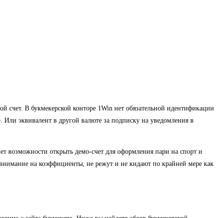
ой счет. В букмекерской конторе 1Win нет обязательной идентификации
. Или эквивалент в другой валюте за подписку на уведомления в
 нет возможности открыть демо-счет для оформления пари на спорт и
 внимание на коэффициенты, не режут и не кидают по крайней мере как