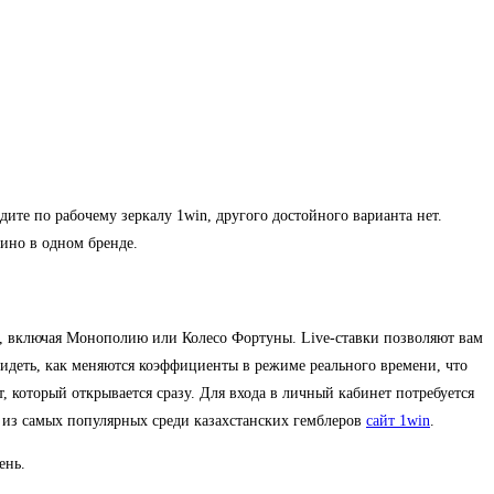
дите по рабочему зеркалу 1win, другого достойного варианта нет.
зино в одном бренде.
гры, включая Монополию или Колесо Фортуны. Live-ставки позволяют вам
идеть, как меняются коэффициенты в режиме реального времени, что
 который открывается сразу. Для входа в личный кабинет потребуется
ой из самых популярных среди казахстанских гемблеров
сайт 1win
.
ень.