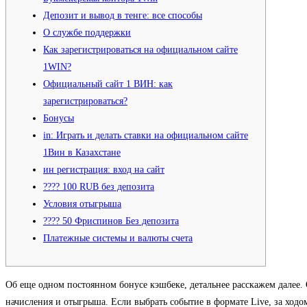
Депозит и вывод в тенге: все способы
О службе поддержки
Как зарегистрироваться на официальном сайте
1WIN?
Официальный сайт 1 ВИН: как
зарегистрироваться?
Бонусы
in: Играть и делать ставки на официальном сайте
1Вин в Казахстане
ин регистрация: вход на сайт
???? 100 RUB без депозита
Условия отыгрыша
???? 50 Фриспинов Без депозита
Платежные системы и валюты счета
Об еще одном постоянном бонусе кэшбеке, детальнее расскажем далее.
начисления и отыгрыша. Если выбрать событие в формате Live, за ход