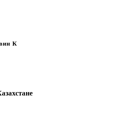
1вин К
азахстане