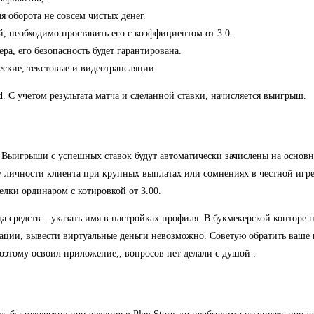
я оборота не совсем чистых денег.
й, необходимо проставить его с коэффициентом от 3.0.
ра, его безопасность будет гарантирована.
еские, текстовые и видеотрансляции.
. С учетом результата матча и сделанной ставки, начисляется выигрыш.
. Выигрыши с успешных ставок будут автоматически зачислены на основн
у личности клиента при крупных выплатах или сомнениях в честной игре
елки ординаром с котировкой от 3.00.
да средств – указать имя в настройках профиля. В букмекерской конторе
рации, вывести виртуальные деньги невозможно. Советую обратить ваше
поэтому освоил приложение,, вопросов нет делали с душой .