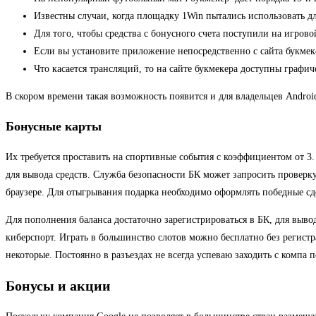
Известны случаи, когда площадку 1Win пытались использовать дл
Для того, чтобы средства с бонусного счета поступили на игрово
Если вы установите приложение непосредственно с сайта букмеке
Что касается трансляций, то на сайте букмекера доступны графич
В скором времени такая возможность появится и для владельцев Android
Бонусные карты
Их требуется проставить на спортивные события с коэффициентом от 3
для вывода средств. Служба безопасности БК может запросить проверк
браузере. Для отыгрывания подарка необходимо оформлять победные сд
Для пополнения баланса достаточно зарегистрироваться в БК, для выво
киберспорт. Играть в большинство слотов можно бесплатно без регист
некоторые. Постоянно в разъездах не всегда успеваю заходить с компа 
Бонусы и акции