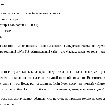
чки.
офессионального и любительского уровня.
вки на спорт.
рниры категории ITF и т.д.
ной матча.
т.
слиянию. Таким образом, если вы хотите начать делать ставки то перехо
Современный 1Win KZ официальный сайт – это букмекерская контора и ка
рточные игры, такие как баккара, покер и блэкджек, а также быстрые и
ещении ставок, основываясь на текущей игровой ситуации. Вы можете в
ния в игре. После регистрации на 1win будет доступен личный кабинет,
аланса на сайте. 1win – это букмекерская контора, которая является одн
де как скачал давно, обещали кэш на счет, но пришли только на след д
вариантов,.