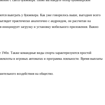
ожение с сайта букмекера. Ниже вы найдете обзор букмекерской
тся выиграть у букмекера. Как уже говорилось выше, выгоднее всего
ыглядит практически аналогично с андроидом, он рассчитан на
ая инициирует загрузку и установку мобильного приложения. Важно
е 1Win. Также командные виды спорта характеризуются простой
джекпоты в игровых автоматах и программа лояльности. Время выплаты
ушительного воздействия на общество.