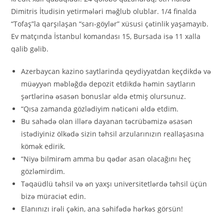
Dimitris İtudisin yetirmələri məğlub olublar. 1/4 finalda
“Tofaş”la qarşılaşan “sarı-göylər” xüsusi çətinlik yaşamayıb.
Ev matçında İstanbul komandası 15, Bursada isə 11 xalla
qalib gəlib.
Azerbaycan kazino saytlarinda qeydiyyatdan keçdikdə və
müəyyən məbləğdə depozit etdikdə həmin saytların
şərtlərinə əsasən bonuslar əldə etmiş olursunuz.
“Qısa zamanda gözlədiyim nəticəni əldə etdim.
Bu sahədə olan illərə dayanan təcrübəmizə əsasən
istədiyiniz ölkədə sizin təhsil arzularınızın reallaşasına
kömək edirik.
“Niyə bilmirəm amma bu qədər asan olacağını heç
gözləmirdim.
Təqaüdlü təhsil və ən yaxşı universitetlərdə təhsil üçün
bizə müraciət edin.
Elanınızı irəli çəkin, ana səhifədə hərkəs görsün!