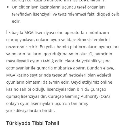
Ən elit onlayn kazinoların üçüncü tərəf orqanları
tərəfindən lisenziyalı və tənzimlənməsi faktı diqqəti cəlb
edir.
İlk başda MGA lisenziyası olan operatorları müntəzəm
olaraq yoxlayır, onların oyun və idarəetmə sistemlərini
nəzərdən keçirir. Bu yolla, həmin platformaların oyunçuları
və onların pullarını qoruduğuna əmin olur. O, həmçinin
məsuliyyətli oyunu təbliğ edir, eləcə də yetkinlik yaşına
çatmayanlar ilə qumarla mübarizə aparır. Bundan əlavə,
MGA kazino saytlarında təsadüfi nəticələri olan ədalətli
oyunların olmasını da təmin edir. Qeyd etdiyimiz online
kazino sahibi olduğu lisenziyalardan biri də Çuraçao
qumaq lisenziyasıdır. Curaçao Gaming Authority (CGA)
onlayn oyun lisenziyaları üçün ən tanınmış
yurisdiksiyalardan biridir.
Türkiyədə Tibbi Təhsil