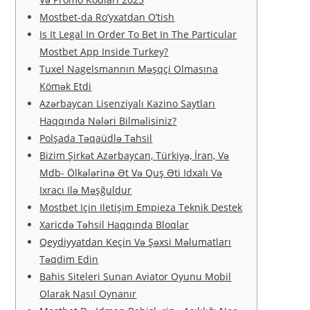
Mostbet-da Ro’yxatdan O’tish
Is It Legal In Order To Bet In The Particular
Mostbet App Inside Turkey?
Tuxel Nagelsmannın Məşqçi Olmasına
Kömək Etdi
Azərbaycan Lisenziyalı Kazino Saytları
Haqqında Nələri Bilməlisiniz?
Polşada Təqaüdlə Təhsil
Bizim Şirkət Azərbaycan, Türkiyə, İran, Və
Mdb- Ölkələrinə Ət Və Quş Əti Idxalı Və
Ixracı Ilə Məşğuldur
Mostbet Için Iletişim Empieza Teknik Destek
Xaricdə Təhsil Haqqında Bloqlar
Qeydiyyatdan Keçin Və Şəxsi Məlumatları
Təqdim Edin
Bahis Siteleri Sunan Aviator Oyunu Mobil
Olarak Nasıl Oynanır