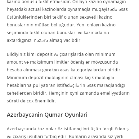
kazino bonusu təklif etməsidir. Onlayn kazino oynamağın
heyatdakı actual kazinolarda oynamaqla müqayisədə əsas
üstünlüklərindən biri təklif olunan səxavətli kazino
bonuslarının mütləq bolluğudur. Yeni onlayn kazino
seçimində təklif olunan bonusları və kazinoda nə
axtardığınızı nəzərə almaq vacibdir.
Bildiyiniz kimi depozit və çıxarışlarda olan minimum
amount və maksimum limitlər ödənişlər mövzusunda
hesaba alınması gərəkən əsas kateqoriyalardan biridir.
Minimum depozit məbləğinin olması kiçik məbləğlə
hesablarına pul yatıran istifadəçilərin əsas maraqlandığı
cəhətlərdən biridir. Həmçinin eyni zamanda əməliyyatların
sürəti də çox önəmlidir.
Azerbaycanin Qumar Oyunlari
Azerbaycanda kazinolar öz istifadəçiləri üçün fərqli ödəniş
və çıxarış üsulları tətbiq edir. Bunların arasında siz yerli