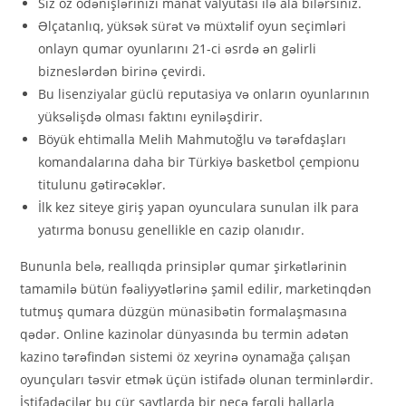
Siz öz ödənişlərinizi manat valyutası ilə ala bilərsiniz.
Əlçatanlıq, yüksək sürət və müxtəlif oyun seçimləri
onlayn qumar oyunlarını 21-ci əsrdə ən gəlirli
bizneslərdən birinə çevirdi.
Bu lisenziyalar güclü reputasiya və onların oyunlarının
yüksəlişdə olması faktını eyniləşdirir.
Böyük ehtimalla Melih Mahmutoğlu və tərəfdaşları
komandalarına daha bir Türkiyə basketbol çempionu
titulunu gətirəcəklər.
İlk kez siteye giriş yapan oyunculara sunulan ilk para
yatırma bonusu genellikle en cazip olanıdır.
Bununla belə, reallıqda prinsiplər qumar şirkətlərinin
tamamilə bütün fəaliyyətlərinə şamil edilir, marketinqdən
tutmuş qumara düzgün münasibətin formalaşmasına
qədər. Online kazinolar dünyasında bu termin adətən
kazino tərəfindən sistemi öz xeyrinə oynamağa çalışan
oyunçuları təsvir etmək üçün istifadə olunan terminlərdir.
İstifadəçilər bu cür saytlarda bir neçə fərqli hallarla