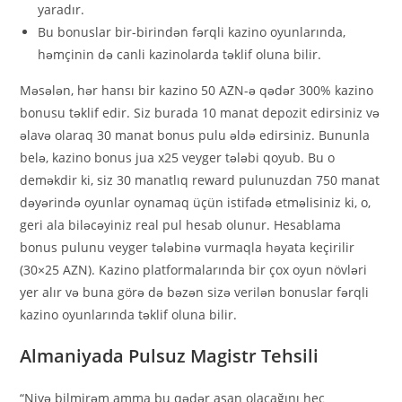
yaradır.
Bu bonuslar bir-birindən fərqli kazino oyunlarında,
həmçinin də canli kazinolarda təklif oluna bilir.
Məsələn, hər hansı bir kazino 50 AZN-ə qədər 300% kazino
bonusu təklif edir. Siz burada 10 manat depozit edirsiniz və
əlavə olaraq 30 manat bonus pulu əldə edirsiniz. Bununla
belə, kazino bonus jua x25 veyger tələbi qoyub. Bu o
deməkdir ki, siz 30 manatlıq reward pulunuzdan 750 manat
dəyərində oyunlar oynamaq üçün istifadə etməlisiniz ki, o,
geri ala biləcəyiniz real pul hesab olunur. Hesablama
bonus pulunu veyger tələbinə vurmaqla həyata keçirilir
(30×25 AZN). Kazino platformalarında bir çox oyun növləri
yer alır və buna görə də bəzən sizə verilən bonuslar fərqli
kazino oyunlarında təklif oluna bilir.
Almaniyada Pulsuz Magistr Tehsili
“Niyə bilmirəm amma bu qədər asan olacağını heç