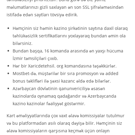
məlumatlarınızı gizli saxlayan ən son SSL şifrələməsindən
istifadə edən saytları tövsiyə edirik.
Həmçinin siz həmin kazino şirkətinin saytına daxil olaraq
təhlükəsizlik sertifikatlarını yoxlayaraq bundan əmin ola
bilərsiniz.
Bundan başqa, 16 komanda arasında ən yaxşı hücuma
İzmir təmsilçiləri çıxıb.
Hər bir Xaricdetehsil. org komandasına təşəkkürlər.
Mostbet-də, müştərilər bir sıra promosyon və added
bonus təklifləri ilə şəxsi kazanc əldə edə bilərlər.
Azərbaycan dövlətinin qanunvericiliyə əsasən
kazinolarda oynamaq qadağandır və Azerbaycanda
kazino kazinolar fəaliyyət göstərmir.
Kart əməliyyatlarında çox vaxt əlavə komissiyalar tutulmur
və bu platformadan asılı olaraq dəyişə bilir. Həmçinin siz
əlavə komissiyaların qarşısına keçmək üçün onlayn