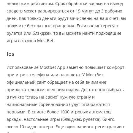
невысоким рейтингом. Срок обработки заявки на вывод
средств может варьироваться от 15 минут до 3 рабочих
дней. Как только деньги будут зачислены на ваш счет, вы
получите бесплатные вращения. Если вас интересует
рулетка или блэкджек, то вы можете найти подходящие
игры в казино MostBet.
Ios
Использование Mostbet App заметно повышает комфорт
при игре с телефона или планшета. У Мостбет
официальный сайт обращает на себя внимание
привлекательным внешним видом. Достаточно выбрать
в пункте “ставь на своих” нужную страну и
национальные соревнования будут отображаться
первыми. В списке более 1000 игровых автоматов,
аркады, настольные игры (блэкджек, рулетка), бинго,
около 10 видов покера. Еще один вариант регистрации в