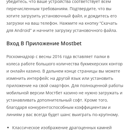
убедитесь, что ваше устройства соответствует всем
перечисленным требованиям. Подтвердите, что вы
хотите загрузить установочный файл, и дождитесь его
загрузки на ваш телефон. Нажмите на кнопку “Скачать
для Android” и начните загрузку установочного файла.
Вход В Приложение Mostbet
Роскомнадзор с весны 2016 года вставляет палки в
колеса работе большого количества букмекерских контор
и онлайн казино. В дальнем конце страницы вы можете
изменить интерфейс на другой язык или установить
приложение на свой смартфон. Для полноценной работы
мобильной версии Мостбет казино не нужно загружать и
устанавливать дополнительный софт. Кроме того,
благодаря конкурентоспособным коэффициентам и
линиям у вас всегда будет шанс выиграть по-крупному.
Классическое изображение драгоценных камней