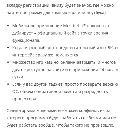
вкладку регистрации (внизу будет значок, где можно
найти программу для компьютера или ноутбука).
Мобильное приложение Mostbet UZ полностью
дублирует – официальный сайт с точки зрения
функционала.
Когда игрок выберет предпочтительный язык БК, ее
интерфейс сразу же поменяется.
Множество игр казино, онлайн-автоматы и многое
другое доступно на сайте и в приложении 24 часа в
сутки.
Если у вас другой гаджет, просто проверьте версию
ОС, объем оперативной памяти и разрядность
процессора.
С некоторыми моделями возможен конфликт, из-за
которого программа будет работать со сбоями или не
будет работать вообще. Чтобы такого не произошло,