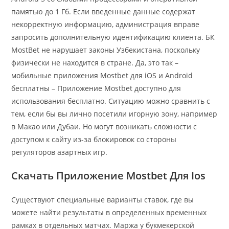
памятью до 1 Гб. Если введенные данные содержат
некорректную информацию, администрация вправе
запросить дополнительную идентификацию клиента. БК
MostBet не нарушает законы Узбекистана, поскольку
физически не находится в стране. Да, это так –
мобильные приложения Mostbet для iOS и Android
бесплатны – Приложение Mostbet доступно для
использования бесплатно. Ситуацию можно сравнить с
тем, если бы вы лично посетили игорную зону, например
в Макао или Дубаи. Но могут возникать сложности с
доступом к сайту из-за блокировок со стороны
регуляторов азартных игр.
Скачать Приложение Mostbet Для Ios
Существуют специальные варианты ставок, где вы
можете найти результаты в определенных временных
рамках в отдельных матчах. Маржа у букмекерской