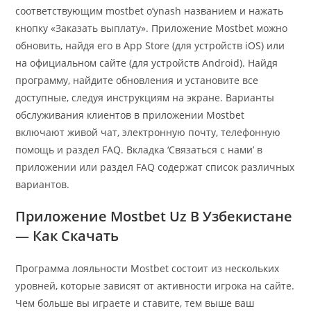
соответствующим mostbet o’ynash названием и нажать
кнопку «Заказать выплату». Приложение Mostbet можно
обновить, найдя его в App Store (для устройств iOS) или
на официальном сайте (для устройств Android). Найдя
программу, найдите обновления и установите все
доступные, следуя инструкциям на экране. Варианты
обслуживания клиентов в приложении Mostbet
включают живой чат, электронную почту, телефонную
помощь и раздел FAQ. Вкладка ‘Связаться с нами’ в
приложении или раздел FAQ содержат список различных
вариантов.
Приложение Mostbet Uz В Узбекистане
— Как Скачать
Программа лояльности Mostbet состоит из нескольких
уровней, которые зависят от активности игрока на сайте.
Чем больше вы играете и ставите, тем выше ваш