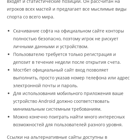
входят и статистические позиции. Он рассчитан на
игроков всех мастей и предлагает все мыслимые виды
спорта со всего мира.
Скачивание софта на официальном сайте конторы
полностью безопасно, поэтому игрок не рискует
личными данными и устройством.
Пользователю требуется только регистрация и
депозит в течение недели после открытия счета.
Мостбет официальный сайт вход позволяет
выполнить, просто указав номер телефона или адрес
электронной почты и пароль.
Для использования мобильного приложения ваше
устройство Android должно соответствовать
минимальным системным требованиям.
Можно конечно поиграть найти много интересных
возможностей для пользователей разного уровня.
Ссылки на альтернативные сайты доступны в