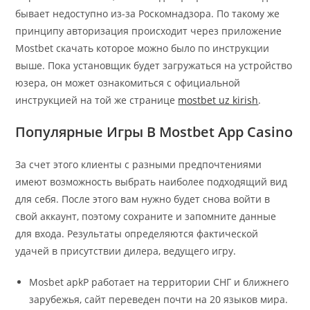
бывает недоступно из-за Роскомнадзора. По такому же
принципу авторизация происходит через приложение
Mostbet скачать которое можно было по инструкции
выше. Пока установщик будет загружаться на устройство
юзера, он может ознакомиться с официальной
инструкцией на той же странице
mostbet uz kirish
.
Популярные Игры В Mostbet App Casino
За счет этого клиенты с разными предпочтениями
имеют возможность выбрать наиболее подходящий вид
для себя. После этого вам нужно будет снова войти в
свой аккаунт, поэтому сохраните и запомните данные
для входа. Результаты определяются фактической
удачей в присутствии дилера, ведущего игру.
Mosbet apkР работает на территории СНГ и ближнего
зарубежья, сайт переведен почти на 20 языков мира.