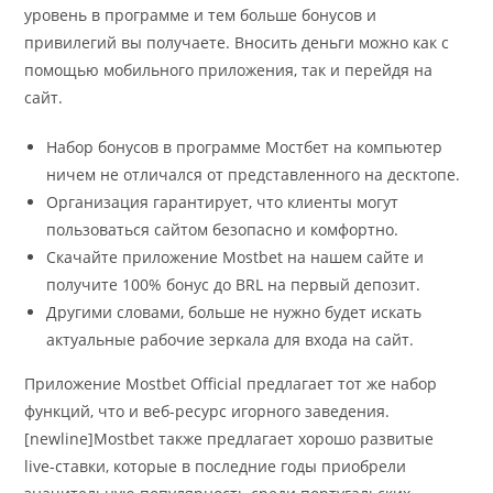
уровень в программе и тем больше бонусов и
привилегий вы получаете. Вносить деньги можно как с
помощью мобильного приложения, так и перейдя на
сайт.
Набор бонусов в программе Мостбет на компьютер
ничем не отличался от представленного на десктопе.
Организация гарантирует, что клиенты могут
пользоваться сайтом безопасно и комфортно.
Скачайте приложение Mostbet на нашем сайте и
получите 100% бонус до BRL на первый депозит.
Другими словами, больше не нужно будет искать
актуальные рабочие зеркала для входа на сайт.
Приложение Mostbet Official предлагает тот же набор
функций, что и веб-ресурс игорного заведения.
[newline]Mostbet также предлагает хорошо развитые
live-ставки, которые в последние годы приобрели