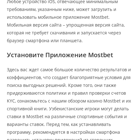
Любое устройство iOS, отвечающее минимальным
требованиям, указанным ниже, может загрузить и
использовать мобильное приложение Mostbet.
Мобильная версия сайта – упрощенная версия сайта,
которая не требует скачивания и запускается через
браузер смартфона или планшета.
Установите Приложение Mostbet
Здесь вас ждет самое большое количество результатов и
коэффициентов, что создает благоприятные условия для
поиска выгодных решений. Кроме того, они также
придерживаются политики и правил проверки счетов
KYC, ознакомьтесь с нашим обзором казино Mostbet и их
спортивной книги. Узбекистанские игроки могут делать
ставки в Mostbet на различные спортивные события и
варианты ставок. Перед тем, как устанавливать
программу, рекомендуется в настройках смартфона
разрешить установку приложений из сторонних