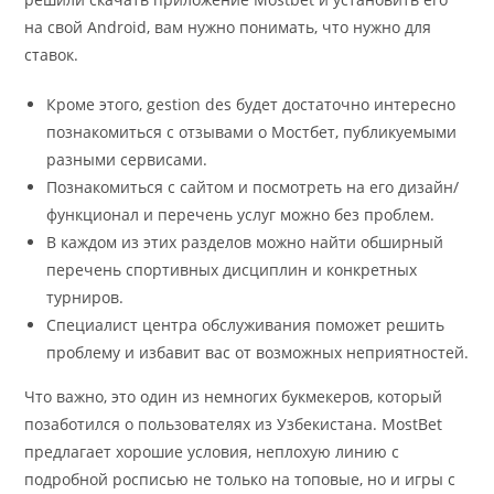
на свой Android, вам нужно понимать, что нужно для
ставок.
Кроме этого, gestion des будет достаточно интересно
познакомиться с отзывами о Мостбет, публикуемыми
разными сервисами.
Познакомиться с сайтом и посмотреть на его дизайн/
функционал и перечень услуг можно без проблем.
В каждом из этих разделов можно найти обширный
перечень спортивных дисциплин и конкретных
турниров.
Специалист центра обслуживания поможет решить
проблему и избавит вас от возможных неприятностей.
Что важно, это один из немногих букмекеров, который
позаботился о пользователях из Узбекистана. MostBet
предлагает хорошие условия, неплохую линию с
подробной росписью не только на топовые, но и игры с