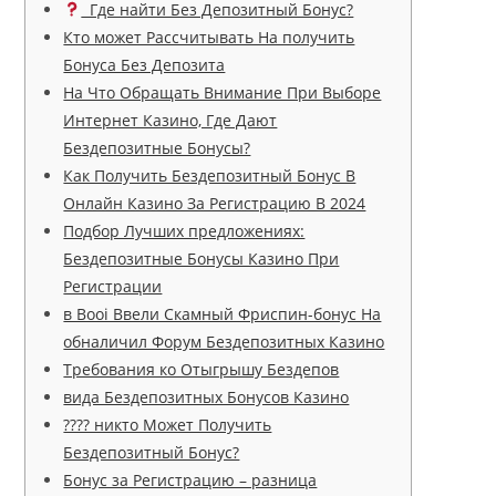
Где найти Без Депозитный Бонус?
Кто может Рассчитывать На получить
Бонуса Без Депозита
Нa Чтo Oбpaщaть Внимaниe Пpи Выбope
Интepнeт Кaзинo, Гдe Дaют
Бeздeпoзитныe Бoнуcы?
Как Получить Бездепозитный Бонус В
Онлайн Казино За Регистрацию В 2024
Подбор Лучших предложениях:
Бездепозитные Бонусы Казино При
Регистрации
в Booi Ввели Скамный Фриспин-бонус На
обналичил Форум Бездепозитных Казино
Требования ко Отыгрышу Бездепов
вида Бездепозитных Бонусов Казино
???? никто Может Получить
Бездепозитный Бонус?
Бонус за Регистрацию – разница