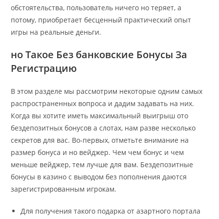
обстоятельства, пользователь ничего но теряет, а
потому, приобретает бесценный практический опыт
игры на реальные деньги.
но Такое Без банковские Бонусы За
Регистрацию
В этом разделе мы рассмотрим некоторые одним самых
распространенных вопроса и дадим задавать на них.
Когда вы хотите иметь максимальный выигрыш ото
бездепозитных бонусов а слотах, нам разве несколько
секретов для вас. Во-первых, отметьте внимание на
размер бонуса и но вейджер. Чем чем бонус и чем
меньше вейджер, тем лучше для вам. Бездепозитные
бонусы в казино с выводом без пополнения даются
зарегистрированным игрокам.
Для получения такого подарка от азартного портала