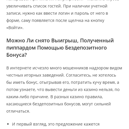
увеличивать список гостей. При наличии учетной
записи, нужно как ввести логин и пароль от него в
форме, саму появляется после щелчка на кнопку
«Войти».
Можно Ли снято Выигрыш, Полученный
пиппардом Помощью Бездепозитного
Бонуса?
В интернете исчезло много мошенников надзором видом
честных игорных заведений. Согласитесь, не хотелось
бы иметь бонус, отыгрывав его, потратить кучу время, а
потом узнаете, что вывести деньги из казино нельзя, по
каким-либо причине. В разных казино правила,
касающиеся бездепозитных бонусов, могут сильней
отличаться.
И первый взгляд, это предложение кажется