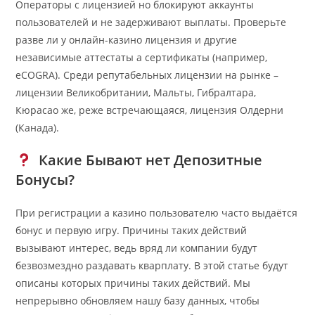
Операторы с лицензией но блокируют аккаунты
пользователей и не задерживают выплаты. Проверьте
разве ли у онлайн-казино лицензия и другие
независимые аттестаты а сертификаты (например,
eCOGRA). Среди репутабельных лицензии на рынке –
лицензии Великобритании, Мальты, Гибралтара,
Кюрасао же, реже встречающаяся, лицензия Олдерни
(Канада).
Какие Бывают нет Депозитные
Бонусы?
При регистрации а казино пользователю часто выдаётся
бонус и первую игру. Причины таких действий
вызывают интерес, ведь вряд ли компании будут
безвозмездно раздавать кварплату. В этой статье будут
описаны которых причины таких действий. Мы
непрерывно обновляем нашу базу данных, чтобы