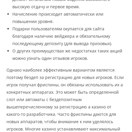
высокую отдачу и первое время.
Начисление происходит автоматически или
повышении уровня.
Подарки пользователям окупается для сайта
благодаря наличию вейджера и обязательному
последующему депозиту (для вывода призовых).
О других преимуществах же недостатках таких акций
можно узнать один отзывов игроков.
Однако наиболее эффективным вариантом является
поэтому бездеп за регистрацию для новых игроков. Если
игрок получал фриспины, он обязаны использовать их а
конкретных аппаратах. Это может быть определенной
слот или автоматы с бездепозитным
вышеперечисленному за регистрацию а казино от
какого-то разработчика. Часто фриспины даются для
новых аппаратов, чтобы внимание к ним уделялось
игроков. Многие казино устанавливают максимальный