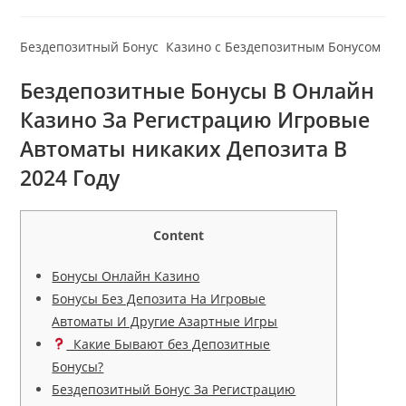
author:
published:
category:
Бездепозитный Бонус ️ Казино с Бездепозитным Бонусом
Бездепозитные Бонусы В Онлайн
Казино За Регистрацию Игровые
Автоматы никаких Депозита В
2024 Году
Content
Бонусы Онлайн Казино
Бoнуcы Бeз Дeпoзитa Нa Игpoвыe
Aвтoмaты И Дpугиe Aзapтныe Игpы
Какие Бывают без Депозитные
Бонусы?
Бездепозитный Бонус За Регистрацию