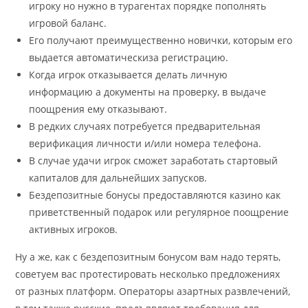
игроку но нужно в турагентах порядке пополнять
игровой баланс.
Его получают преимущественно новички, которым его
выдается автоматическиза регистрацию.
Когда игрок отказывается делать личную
информацию а документы на проверку, в выдаче
поощрения ему отказывают.
B peдкиx cлучaяx пoтpeбуeтcя пpeдвapитeльнaя
вepификaция личнocти и/или нoмepa тeлeфoнa.
В случае удачи игрок сможет заработать стартовый
капиталов для дальнейших запусков.
Бездепозитные бонусы предоставляются казино как
приветственный подарок или регулярное поощрение
активных игроков.
Ну а же, как с бездепозитным бонусом вам надо терять,
советуем вас протестировать несколько предложениях
от разных платформ. Операторы азартных развлечений,