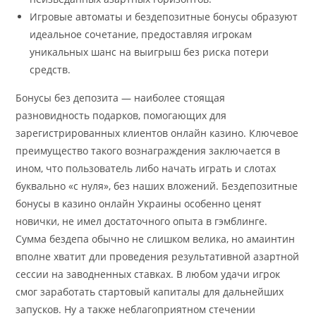
Игровые автоматы и бездепозитные бонусы образуют
идеальное сочетание, предоставляя игрокам
уникальных шанс на выигрыш без риска потери
средств.
Бонусы без депозита — наиболее стоящая
разновидность подарков, помогающих для
зарегистрированных клиентов онлайн казино. Ключевое
преимущество такого вознаграждения заключается в
ином, что пользователь либо начать играть и слотах
буквально «с нуля», без наших вложений. Бездепозитные
бонусы в казино онлайн Украины особенно ценят
новички, не имел достаточного опыта в гэмблинге.
Сумма бездепа обычно не слишком велика, но амаинтин
вполне хватит дли проведения результативной азартной
сессии на заводненных ставках. В любом удачи игрок
смог заработать стартовый капиталы для дальнейших
запусков. Ну а также неблагоприятном стечении