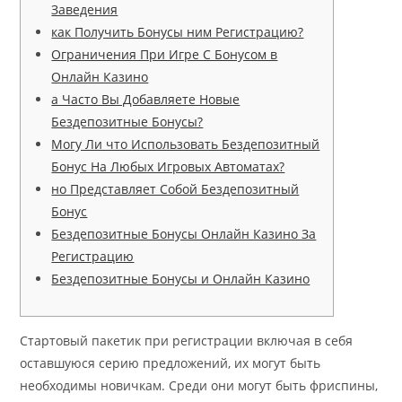
Заведения
как Получить Бонусы ним Регистрацию?
Ограничения При Игре С Бонусом в
Онлайн Казино
а Часто Вы Добавляете Новые
Бездепозитные Бонусы?
Могу Ли что Использовать Бездепозитный
Бонус На Любых Игровых Автоматах?
но Представляет Собой Бездепозитный
Бонус
Бездепозитные Бонусы Онлайн Казино За
Регистрацию
Бездепозитные Бонусы и Онлайн Казино
Стартовый пакетик при регистрации включая в себя
оставшуюся серию предложений, их могут быть
необходимы новичкам. Среди они могут быть фриспины,