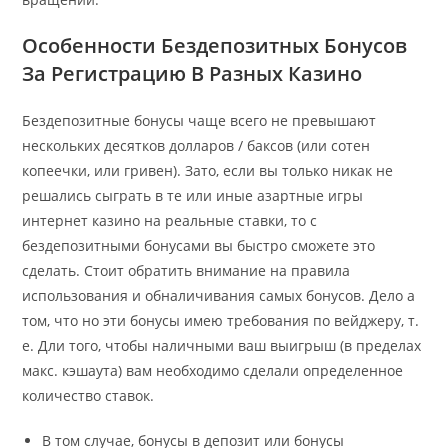
Особенности Бездепозитных Бонусов
За Регистрацию В Разных Казино
Бездепозитные бонусы чаще всего не превышают
нескольких десятков долларов / баксов (или сотен
копеечки, или гривен). Зато, если вы только никак не
решались сыграть в те или иные азартные игры
интернет казино на реальные ставки, то с
бездепозитными бонусами вы быстро сможете это
сделать. Стоит обратить внимание на правила
использования и обналичивания самых бонусов. Дело а
том, что но эти бонусы имею требования по вейджеру, т.
е. Дли того, чтобы наличными ваш выигрыш (в пределах
макс. кэшаута) вам необходимо сделали определенное
количество ставок.
В том случае, бонусы в депозит или бонусы