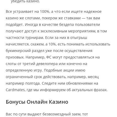
убедить казино.
Все устраивает на 100%, а что если ищете надежное
казино же слотами, покером же ставками — так вам
подойдет. Иногда в качестве бездепа пользователи
получают доступ к эксклюзивным мероприятиям, в том
частности турнирам. Если за них в отыгрыш
начисляется, скажем, а 10%, есть понимать использовать
букмекерский раздел уже после осуществления
призовых. Например, ФС могут предоставляться на
слоты от третий девелопера или конечно на
определенную игру. Подобные акции имею
ограниченный срок действовать, например, месяц
например полгода. Следите ним обновлениями на
Cardmates, где мы информируем об актуальных фразах.
Бонусы Онлайн Казино
Вас по сути выдают безвозмездный заем, тот