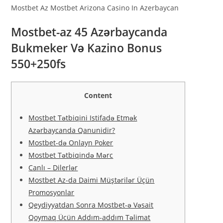
Mostbet Az Mostbet Arizona Casino In Azerbaycan
Mostbet-az 45 Azərbaycanda
Bukmeker Və Kazino Bonus
550+250fs
Content
Mostbet Tətbiqini Istifadə Etmək
Azərbaycanda Qanunidir?
Mostbet-də Onlayn Poker
Mostbet Tətbiqində Mərc
Canlı – Dilerlər
Mostbet Az-da Daimi Müştərilər Üçün
Promosyonlar
Qeydiyyatdan Sonra Mostbet-ə Vəsait
Qoymaq Ücün Addım-addım Təlimat