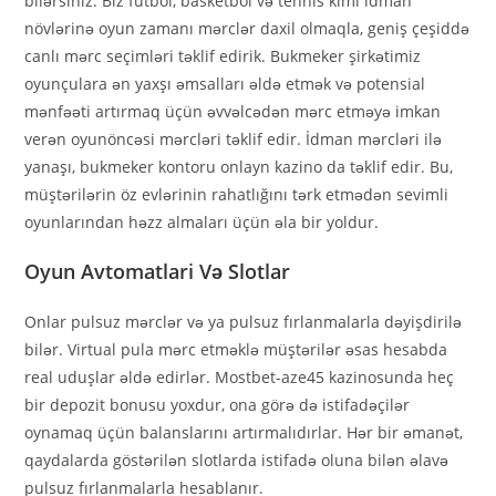
bilərsiniz. Biz futbol, ​​basketbol və tennis kimi idman
növlərinə oyun zamanı mərclər daxil olmaqla, geniş çeşiddə
canlı mərc seçimləri təklif edirik. Bukmeker şirkətimiz
oyunçulara ən yaxşı əmsalları əldə etmək və potensial
mənfəəti artırmaq üçün əvvəlcədən mərc etməyə imkan
verən oyunöncəsi mərcləri təklif edir. İdman mərcləri ilə
yanaşı, bukmeker kontoru onlayn kazino da təklif edir. Bu,
müştərilərin öz evlərinin rahatlığını tərk etmədən sevimli
oyunlarından həzz almaları üçün əla bir yoldur.
Oyun Avtomatlari Və Slotlar
Onlar pulsuz mərclər və ya pulsuz fırlanmalarla dəyişdirilə
bilər. Virtual pula mərc etməklə müştərilər əsas hesabda
real uduşlar əldə edirlər. Mostbet-aze45 kazinosunda heç
bir depozit bonusu yoxdur, ona görə də istifadəçilər
oynamaq üçün balanslarını artırmalıdırlar. Hər bir əmanət,
qaydalarda göstərilən slotlarda istifadə oluna bilən əlavə
pulsuz fırlanmalarla hesablanır.