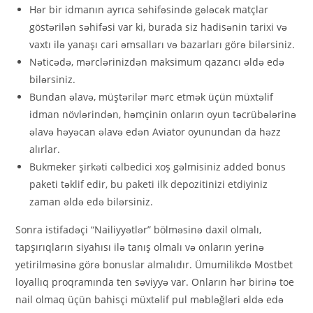
Hər bir idmanın ayrıca səhifəsində gələcək matçlar
göstərilən səhifəsi var ki, burada siz hadisənin tarixi və
vaxtı ilə yanaşı cari əmsalları və bazarları görə bilərsiniz.
Nəticədə, mərclərinizdən maksimum qazancı əldə edə
bilərsiniz.
Bundan əlavə, müştərilər mərc etmək üçün müxtəlif
idman növlərindən, həmçinin onların oyun təcrübələrinə
əlavə həyəcan əlavə edən Aviator oyunundan da həzz
alırlar.
Bukmeker şirkəti cəlbedici xoş gəlmisiniz added bonus
paketi təklif edir, bu paketi ilk depozitinizi etdiyiniz
zaman əldə edə bilərsiniz.
Sonra istifadəçi “Nailiyyətlər” bölməsinə daxil olmalı,
tapşırıqların siyahısı ilə tanış olmalı və onların yerinə
yetirilməsinə görə bonuslar almalıdır. Ümumilikdə Mostbet
loyallıq proqramında ten səviyyə var. Onların hər birinə toe
nail olmaq üçün bahisçi müxtəlif pul məbləğləri əldə edə