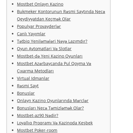
Mostbet Onlayn Kazino
Bukmeker Kontorunun Rəsmi Saytında Necə
Qeydiyyatdan Keçmək Olar
Populyar Provayderlər
Canlı Yayımlar
Tətbiq Yeniləmələri Nəyə Lazımdır?
Oyun Avtomatlari Və Slotlar
Mostbet-də Yeni Kazino Oyunları
Mostbet Azərbaycanda Pul Qoyma Və
Çıxarma Metodları
Virtual Idmanlar
Rəsmi Sayt
Bonuslar
Onlayn Kazino Oyunlarında Mərclər
Bonusları Necə Təmizləmək Olar?
Mostbet-az90 Nədir?
Loyallıq Proqramı Və Kazinoda Keşbek
Mostbet Poker-room