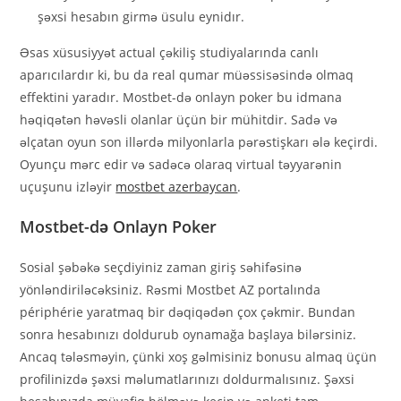
şəxsi hesabın girmə üsulu eynidır.
Əsas xüsusiyyət actual çəkiliş studiyalarında canlı
aparıcılardır ki, bu da real qumar müəssisəsində olmaq
effektini yaradır. Mostbet-də onlayn poker bu idmana
həqiqətən həvəsli olanlar üçün bir mühitdir. Sadə və
əlçatan oyun son illərdə milyonlarla pərəstişkarı ələ keçirdi.
Oyunçu mərc edir və sadəcə olaraq virtual təyyarənin
uçuşunu izləyir
mostbet azerbaycan
.
Mostbet-də Onlayn Poker
Sosial şəbəkə seçdiyiniz zaman giriş səhifəsinə
yönləndiriləcəksiniz. Rəsmi Mostbet AZ portalında
périphérie yaratmaq bir dəqiqədən çox çəkmir. Bundan
sonra hesabınızı doldurub oynamağa başlaya bilərsiniz.
Ancaq tələsməyin, çünki xoş gəlmisiniz bonusu almaq üçün
profilinizdə şəxsi məlumatlarınızı doldurmalısınız. Şəxsi