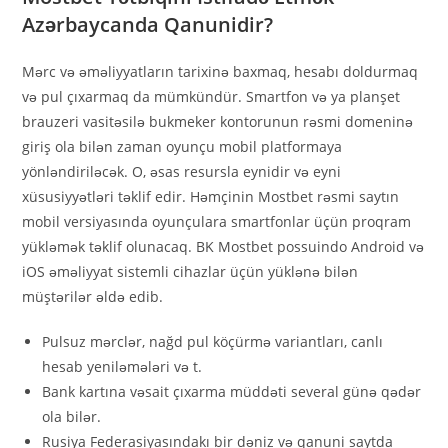
Azərbaycanda Qanunidir?
Mərc və əməliyyatların tarixinə baxmaq, hesabı doldurmaq
və pul çıxarmaq da mümkündür. Smartfon və ya planşet
brauzeri vasitəsilə bukmeker kontorunun rəsmi domeninə
giriş ola bilən zaman oyunçu mobil platformaya
yönləndiriləcək. O, əsas resursla eynidir və eyni
xüsusiyyətləri təklif edir. Həmçinin Mostbet rəsmi saytın
mobil versiyasında oyunçulara smartfonlar üçün proqram
yükləmək təklif olunacaq. BK Mostbet possuindo Android və
iOS əməliyyat sistemli cihazlar üçün yüklənə bilən
müştərilər əldə edib.
Pulsuz mərclər, nağd pul köçürmə variantları, canlı
hesab yeniləmələri və t.
Bank kartına vəsait çıxarma müddəti several günə qədər
ola bilər.
Rusiya Federasiyasındakı bir dəniz və qanuni saytda