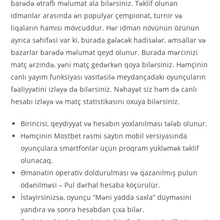
barədə ətraflı məlumat ala bilərsiniz. Təklif olunan
idmanlar arasında ən populyar çempionat, turnir və
liqaların hamısı mövcuddur. Hər idman növünün özünün
ayrıca səhifəsi var ki, burada gələcək hadisələr, əmsallar və
bazarlar barədə məlumat qeyd olunur. Burada mərcinizi
matç ərzində, yəni matç gedərkən qoya bilərsiniz. Həmçinin
canlı yayım funksiyası vasitəsilə meydançadakı oyunçuların
fəaliyyətini izləyə də bilərsiniz. Nəhayət siz həm də canlı
hesabı izləyə və matç statistikasını oxuya bilərsiniz.
Birincisi, qeydiyyat və hesabın yoxlanılması tələb olunur.
Həmçinin Mostbet rəsmi saytın mobil versiyasında
oyunçulara smartfonlar üçün proqram yükləmək təklif
olunacaq.
Əmanətin operativ doldurulması və qazanılmış pulun
ödənilməsi – Pul dərhal hesaba köçürülür.
İstəyirsinizsə, oyunçu “Məni yadda saxla” düyməsini
yandıra və sonra hesabdan çıxa bilər.