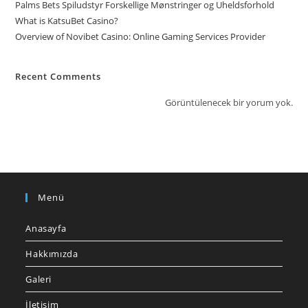
Palms Bets Spiludstyr Forskellige Mønstringer og Uheldsforhold
What is KatsuBet Casino?
Overview of Novibet Casino: Online Gaming Services Provider
Recent Comments
Görüntülenecek bir yorum yok.
Menü
Anasayfa
Hakkımızda
Galeri
İletişim