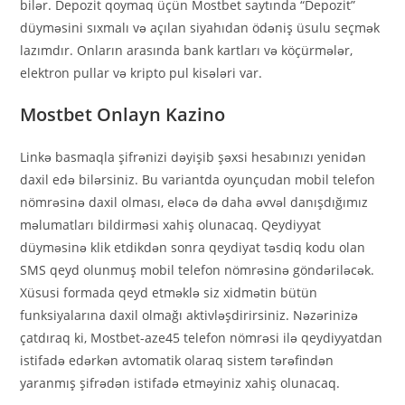
bilər. Depozit qoymaq üçün Mostbet saytında “Depozit”
düyməsini sıxmalı və açılan siyahıdan ödəniş üsulu seçmək
lazımdır. Onların arasında bank kartları və köçürmələr,
elektron pullar və kripto pul kisələri var.
Mostbet Onlayn Kazino
Linkə basmaqla şifrənizi dəyişib şəxsi hesabınızı yenidən
daxil edə bilərsiniz. Bu variantda oyunçudan mobil telefon
nömrəsinə daxil olması, eləcə də daha əvvəl danışdığımız
məlumatları bildirməsi xahiş olunacaq. Qeydiyyat
düyməsinə klik etdikdən sonra qeydiyat təsdiq kodu olan
SMS qeyd olunmuş mobil telefon nömrəsinə göndəriləcək.
Xüsusi formada qeyd etməklə siz xidmətin bütün
funksiyalarına daxil olmağı aktivləşdirirsiniz. Nəzərinizə
çatdıraq ki, Mostbet-aze45 telefon nömrəsi ilə qeydiyyatdan
istifadə edərkən avtomatik olaraq sistem tərəfindən
yaranmış şifrədən istifadə etməyiniz xahiş olunacaq.