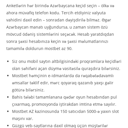
Anketlərin hər birində Azərbaycana keçid seçin – ölkə və
ahora müvafiq telefon kodu. Tercih etdiyiniz valyuta
vahidini daxil edin – sonradan dəyişdirilə bilməz. Əgər
Azərbaycan manatı uyğundursa, u zaman sistem özü
mövcud ödəniş sistemlərini seçəcək. Hesab yaratdıqdan
sonra şəxsi hesabınıza keçin və şəxsi məlumatlarınızı
tamamilə doldurun mostbet az 90.
Siz onu mobil saytın altbilgisindəki proqramlara keçidləri
olan səhifəni açan düymə vasitəsilə quraşdıra bilərsiniz.
Mostbet həmçinin e-idmanlarda da rəqabətədavamlı
əmsallar təklif edir, mərc qoyaraq qazanıb yaxşı gəlir
götürə bilərsiniz.
Bahis tələbi tamamlanana qədər oyun hesabından pul
çıxarmaq, promosyonda iştirakdan imtina etmə sayılır.
Mostbet AZ kazinosunda 150 satıcıdan 5000-ə yaxın slot
maşını var.
Güzgü veb-saytlarına daxil olmaq üçün müştərilər