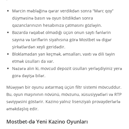
Mərcin məbləğinə qərar verdikdən sonra “Mərc qoy”
düyməsinə basın və oyun bitdikdən sonra
qazanclarınızın hesabınıza çatmasını gözləyin.
Bazarda rəqabət olmadığı üçün onun saytı fənlərin
sayına və tariflərin siyahısına görə Mostbet və digər
şirkətlərdən xeyli geridədir.
Bloklamadan yan keçmək, əmsalları, vaxtı və dili təyin
etmək üsulları da var.
Nəzərə alın ki, movcud depozit üsulları yerləşdiyiniz yerə
gorə dəyişə bilər.
Müəyyən bir oyunu axtarmaq üçün filtr sistemi mövcuddur.
Bu, oyun maşınının növünü, mövzunu, xüsusiyyətləri və RTP
səviyyəsini göstərir. Kazino yalnız lisenziyalı provayderlərlə
əməkdaşlıq edir.
Mostbet-də Yeni Kazino Oyunları