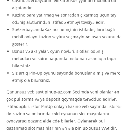
Casino azerbaycanın elliklə xüsusiyyətləri mobildə də
əlçatandır.
Kazino para yatırmaq və sonradan çıxarmaq üçün tayı
ödəniş alətlərindən istifadə etməyi tövsiyə edir.
SoAzerbaycandaKazino, həmçinin istifadəçilərə bağlı
mobil onlayn kazino saytını seçməyin ən asan yolunu da
göstərir.
Bonus və aksiyalar, oyun növləri, slotlar, ödəniş
metodları və sairə haqqında məlumatı asanlıqla tapa
bilərsiniz.
Siz artıq Pin-Up oyunu saytında bonuslar almış və mərc
etmiş ola bilərsiniz.
Qanunsuz veb sayt pinup-az.com Seçimdə yeni olanlar ən
çox pul sorma və ya depozit qoymaqda tərəddüd edirlər.
İstifadəçilər, istər PinUp onlayn kazino veb saytında, istərsə
də kazino salonlarında cəld oynanan slot maşınlarını
oynayaraq qazanc əldə edə bilərlər. Əylənərək pul
qazanmaq slot maşınlarının ən əla
pin up
xüsusiyyətidir.