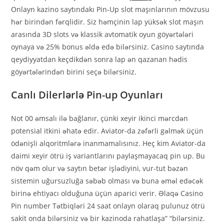
Onlayn kazino saytındakı Pin-Up slot maşınlarının mövzusu
hər birindən fərqlidir. Siz həmçinin lap yüksək slot maşın
arasında 3D slots və klassik avtomatik oyun göyərtələri
oynaya və 25% bonus əldə edə bilərsiniz. Casino saytında
qeydiyyatdan keçdikdən sonra lap ən qazanan hədis
göyərtələrindən birini seçə bilərsiniz.
Canlı Dilerlərlə Pin-up Oyunları
Not 00 əmsalı ilə bağlanır, çünki xeyir ikinci mərcdən
potensial itkini əhatə edir. Aviator-da zəfərli gəlmək üçün
ödənişli alqoritmlərə inanmamalısınız. Heç kim Aviator-da
daimi xeyir ötrü iş variantlarını paylaşmayacaq pin up. Bu
növ qəm olur və saytın betər işlədiyini, vur-tut bəzən
sistemin uğursuzluğa səbəb olması və buna əməl edəcək
birinə ehtiyacı olduğuna üçün aparici verir. Əlaqə Casino
Pin number Tətbiqləri 24 saat onlayn olaraq pulunuz ötrü
sakit onda bilərsiniz və bir kazinoda rahatlaşa” “bilərsiniz.