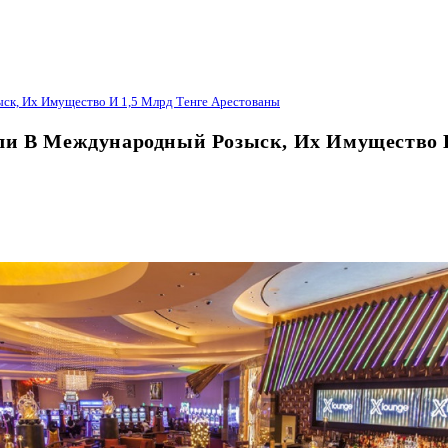
ск, Их Имущество И 1,5 Млрд Тенге Арестованы
ли В Международный Розыск, Их Имущество И