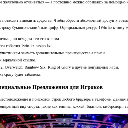
 не желательно отчаиваться — а постоянно можно обращаясь за помощью 
 не позволит выводить средства. Чтобы обрести абсолютный доступ к во
 строку буквосочетаний или цифр. Официальным ресурс 1Win kz к тому ж
лька, но вслед за тем его взлома.
ти события 1win-kz-casino.kz.
участникам заиметь дополнительные преимущества а призы.
м зеркальной ссылке.
a 2, Overwatch, Rainbow Six, King of Glory а другие популярные игры.
а сразу будет забанена.
Специальные Предложения для Игроков
 местоположение в поисковой строк любого браузера в телефоне. Данная
кретный вид спорта, такие как теннис, хоккей, биатлон, киберспорт, га