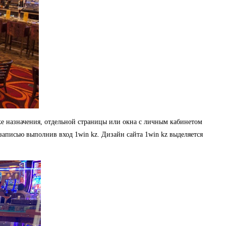
же назначения, отдельной страницы или окна с личным кабинетом
записью выполнив вход 1win kz. Дизайн сайта 1win kz выделяется