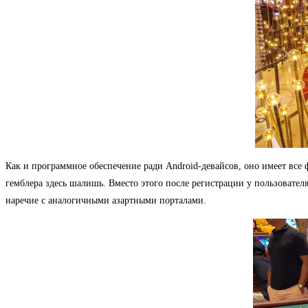
Как и программное обеспечение ради Android-девайсов, оно имеет все
гемблера здесь шалишь. Вместо этого после регистрации у пользовател
наречие с аналогичными азартными порталами.