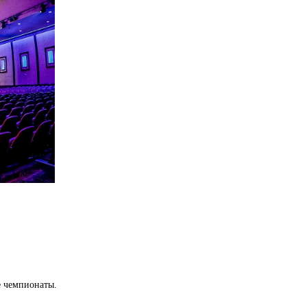
е чемпионаты.