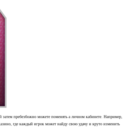
ый затем пребезбожно можете поменять а личном кабинете. Например,
казино, где каждый игрок может найду свою удачу и круто изменить