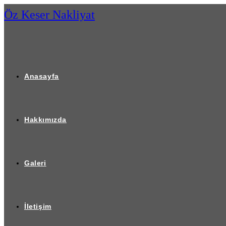
Skip
Öz Keser Nakliyat
to
content
Anasayfa
Hakkımızda
Galeri
İletişim