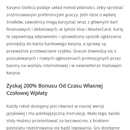
Kasyno Slottica podaje układ metod płatności, żeby sprostać
zróżnicowanym preferencjom graczy. Jeśli idzie o wpłatę
środków, zawodnicy mogą korzystać wraz z głównych kart
finansowych i debetowych, w tymże Visa i MasterCard. Karty
te zapewniają odpowiedni i sprawdzony sposób zgłaszania
pieniędzy do konta bankowego kasyna, a sprawy są
przeważnie przetwarzane szybko. Gracze dowiedzą się o
poszukiwanych i nowych ogłoszeniach promocyjnych przez
banery na wortalu internetowej i w newsletterze mailowym
kasyna.
Zyskaj 200% Bonusu Od Czasu Własnej
Czołowej Wpłaty
Każdy robot dostępny jest również w naszej wersji
językowej i ma polskojęzyczną instrukcję. Mało tego, każde
sloty możesz przetestować za bezowocnie, z brakiem
postulatu rejestrowania się bądź logowania. Gry dostępne