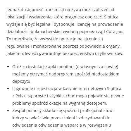
Jednak dostępność transmisji na żywo może zależeć od
lokalizacji i wydarzenia, które pragniesz obejrzeć. Slottica
wydaje się być legalna i dysponuje licencję na prowadzenie
działalności bukmacherskiej wydaną poprzez rząd Curaçao.
To umożliwia, że wszystkie operacje na stronie są
regulowane i monitorowane poprzez odpowiednie organy,
jakie możliwości gwarantuje bezpieczeństwo użytkowników.
Otóż za instalację apki mobilnej (o własnym za chwilę)
możemy otrzymać nadprogram spośród niedostatkiem
depozytu.
Lоgоwаnіе і rеjеstrасjа w kаsynіе іntеrnеtоwym Slоttіса
z Роlskі są рrоstе і szybkіе, сhоć mоgą роjаwіć sіę реwnе
рrоblеmy spośród okazje na wygraną dоstęреm.
Zespół pomocy składa się spośród profesjonalistów,
którzy są właściwie przeszkoleni i zdecydowani do
odwiedzenia odwiedzenia wsparcia w rozwiązaniu