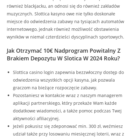
również blackjacku, an odnosi się do również zakładów
muzycznych. Slottica kasyno owe nie tylko doskonałe
miejsce do odwiedzenia zabawy na tysiącach automatów
internetowego, jednak również możliwość obstawienia
wyników w niemal czterdzieści dyscyplinach sportowych.
Jak Otrzymać 10€ Nadprogram Powitalny Z
Brakiem Depozytu W Slotica W 2024 Roku?
Slottica casino login zapewnia bezzwłoczny dostęp do
odwiedzenia wszystkich opcji kasyna, jak pozwala
graczom na bieżące rozpoczęcie zabawy.
Pozostaniesz w kontakcie wraz z naszym managerem
aplikacji partnerskiego, który przekaże Wam każde
dodatkowe wiadomości, a także pomoc podczas Twej
aktywności afiliacyjnej.
Jeżeli pokusisz się zdeponować min. 300 zł, weźmiesz
udział także przy losowaniu miesięcznej loterii, wraz z