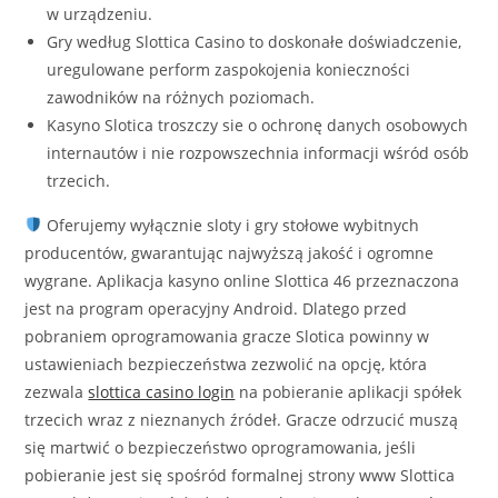
w urządzeniu.
Gry według Slottica Casino to doskonałe doświadczenie,
uregulowane perform zaspokojenia konieczności
zawodników na różnych poziomach.
Kasyno Slotica troszczy sie o ochronę danych osobowych
internautów i nie rozpowszechnia informacji wśród osób
trzecich.
Oferujemy wyłącznie sloty i gry stołowe wybitnych
producentów, gwarantując najwyższą jakość i ogromne
wygrane. Aplikacja kasyno online Slottica 46 przeznaczona
jest na program operacyjny Android. Dlatego przed
pobraniem oprogramowania gracze Slotica powinny w
ustawieniach bezpieczeństwa zezwolić na opcję, która
zezwala
slottica casino login
na pobieranie aplikacji spółek
trzecich wraz z nieznanych źródeł. Gracze odrzucić muszą
się martwić o bezpieczeństwo oprogramowania, jeśli
pobieranie jest się spośród formalnej strony www Slottica