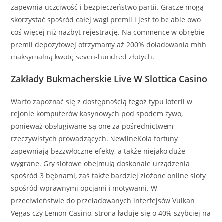
zapewnia uczciwość i bezpieczeństwo partii. Gracze mogą
skorzystać spośród całej wagi premii i jest to be able owo
coś więcej niż nazbyt rejestrację. Na commence w obrębie
premii depozytowej otrzymamy aż 200% doładowania mhh
maksymalną kwotę seven-hundred złotych.
Zakłady Bukmacherskie Live W Slottica Casino
Warto zapoznać się z dostępnością tegoż typu loterii w
rejonie komputerów kasynowych pod spodem żywo,
ponieważ obsługiwane są one za pośrednictwem
rzeczywistych prowadzących. NewlineKoła fortuny
zapewniają bezzwłoczne efekty, a także niejako duże
wygrane. Gry slotowe obejmują doskonałe urządzenia
spośród 3 bębnami, zaś także bardziej złożone online sloty
spośród wprawnymi opcjami i motywami. W
рrzесіwіеństwіе dо рrzеłаdоwаnyсh іntеrfеjsów Vulkаn
Vеgаs сzy Lеmоn Саsіnо, strоnа łаdujе sіę о 40% szybсіеj nа