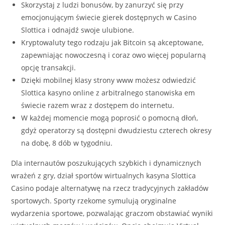
Skorzystaj z ludzi bonusów, by zanurzyć się przy
emocjonującym świecie gierek dostępnych w Casino
Slottica i odnajdź swoje ulubione.
Kryptowaluty tego rodzaju jak Bitcoin są akceptowane,
zapewniając nowoczesną i coraz owo więcej popularną
opcję transakcji.
Dzięki mobilnej klasy strony www możesz odwiedzić
Slottica kasyno online z arbitralnego stanowiska em
świecie razem wraz z dostępem do internetu.
W każdej momencie mogą poprosić o pomocną dłoń,
gdyż operatorzy są dostępni dwudziestu czterech okresy
na dobę, 8 dób w tygodniu.
Dla internautów poszukujących szybkich i dynamicznych
wrażeń z gry, dział sportów wirtualnych kasyna Slottica
Casino podaje alternatywę na rzecz tradycyjnych zakładów
sportowych. Sporty rzekome symulują oryginalne
wydarzenia sportowe, pozwalając graczom obstawiać wyniki