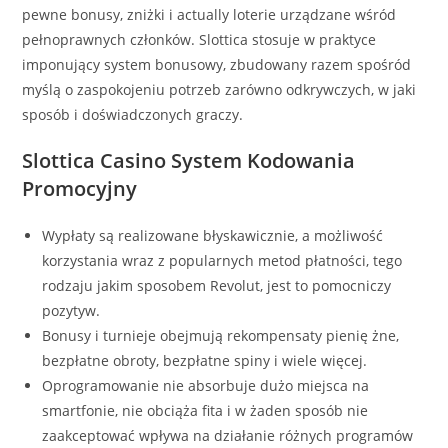
pewne bonusy, zniżki i actually loterie urządzane wśród
pełnoprawnych członków. Slottica stosuje w praktyce
imponujący system bonusowy, zbudowany razem spośród
myślą o zaspokojeniu potrzeb zarówno odkrywczych, w jaki
sposób i doświadczonych graczy.
Slottica Casino System Kodowania
Promocyjny
Wypłaty są realizowane błyskawicznie, a możliwość
korzystania wraz z popularnych metod płatności, tego
rodzaju jakim sposobem Revolut, jest to pomocniczy
pozytyw.
Bonusy i turnieje obejmują rekompensaty pienię żne,
bezpłatne obroty, bezpłatne spiny i wiele więcej.
Oprogramowanie nie absorbuje dużo miejsca na
smartfonie, nie obciąża fita i w żaden sposób nie
zaakceptować wpływa na działanie różnych programów