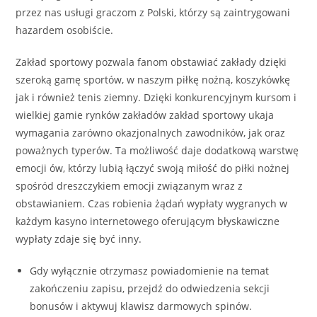
przez nas usługi graczom z Polski, którzy są zaintrygowani
hazardem osobiście.
Zakład sportowy pozwala fanom obstawiać zakłady dzięki
szeroką gamę sportów, w naszym piłkę nożną, koszykówkę
jak i również tenis ziemny. Dzięki konkurencyjnym kursom i
wielkiej gamie rynków zakładów zakład sportowy ukaja
wymagania zarówno okazjonalnych zawodników, jak oraz
poważnych typerów. Ta możliwość daje dodatkową warstwę
emocji ów, którzy lubią łączyć swoją miłość do piłki nożnej
spośród dreszczykiem emocji związanym wraz z
obstawianiem. Czas robienia żądań wypłaty wygranych w
każdym kasyno internetowego oferującym błyskawiczne
wypłaty zdaje się być inny.
Gdy wyłącznie otrzymasz powiadomienie na temat
zakończeniu zapisu, przejdź do odwiedzenia sekcji
bonusów i aktywuj klawisz darmowych spinów.