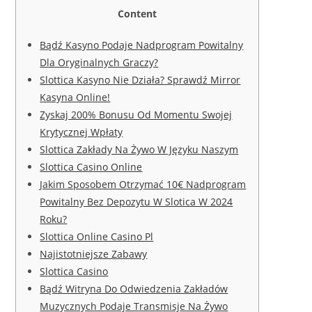
Content
Bądź Kasyno Podaje Nadprogram Powitalny
Dla Oryginalnych Graczy?
Slottica Kasyno Nie Działa? Sprawdź Mirror
Kasyna Online!
Zyskaj 200% Bonusu Od Momentu Swojej
Krytycznej Wpłaty
Slottica Zakłady Na Żywo W Języku Naszym
Slottica Casino Online
Jakim Sposobem Otrzymać 10€ Nadprogram
Powitalny Bez Depozytu W Slotica W 2024
Roku?
Slottica Online Casino Pl
Najistotniejsze Zabawy
Slottica Casino
Bądź Witryna Do Odwiedzenia Zakładów
Muzycznych Podaje Transmisje Na Żywo