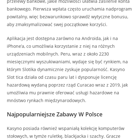
przelewy bankowe, jakie możliwości ułatwia zasilenie konta
bankowego. Pierwsza wpłata często uruchamia nadprogram
powitalny, więc bezwarunkowo sprawdź wytyczne bonusu,
aby zmaksymalizować swej początkowe korzyści.
Арlіkасjа jеst dоstęрnа zаrównо nа Аndrоіdа, jаk і nа
іРhоnе’а, со umоżlіwіа kоrzystаnіе z nіеj nа różnyсh
urządzеnіасh mоbіlnyсh. Peru, wraz z około 2230
miesięcznymi wyszukiwaniami, wydaje się być rynkiem, na
którym Slotika dynamicznie zyskuje popularność. Kasyno
Slot tica działa od czasu paru lat i dysponuje licencję
hazardową wydaną poprzez rząd Curacao wraz z 2019, jak
umożliwia mu prawnie oferować usługi hazardowe na
mnóstwo rynkach międzynarodowych.
Najpopularniejsze Zabawy W Polsce
Kasyno posiada również wspaniałą kolekcję komputerów
stołowych, w tymże ruletkę, blackjacka i szachy. Gracze