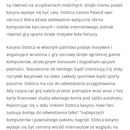
są również na urządzeniach mobilnych, dzięki czemu podaż
kasyna wydaje się być cała. Slottica Casino Poland owo
odrzucić która działa adekwatnie wyłącznie oferta
komputerów karcianych i slotów internetowego, jednak
również gry oparte dzięki motywie koła fortuny.
Kasyno Slottica w własnym państwa podaje masywne i
angażujące wrażenia z gry sieciowy dzięki ogromnej gamie
komputerów, atrakcyjnym bonusom i dogodnym opcjom
płatności. Niezależnie od tamtego, bądź interesują Cię sloty,
rozrywki kasynowe na żywo, zakłady sportowe bądź sporty
pozorne, Slottica ma coś do odwiedzenia przygotowania.
Aby rozpocząć grę należy przelać pieniądze wraz wraz z faq
karty finansowe studia własnego konta pod saldo automatu.
Rejestrując się u dołu linkiem Slottica kasyno, nowi fani
zyskują dostęp do odwiedzenia tylko” “najlepszych
komputerów i powitalnego pakietu nagród. Slotica kasyno
wydaje się być ceniony wśród internautów ze względu na