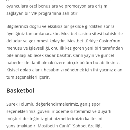
oyunculara özel bonuslara ve promosyonlara erişim
sağlayan bir VIP programına sahiptir.
Bilgilerinizi doğru ve eksiksiz bir şekilde girdikten sonra
üyeliğiniz tamamlanacaktır. Mostbet casino sitesi bahislerle
doludur ve gezinmesi kolaydır. Mostbet türkiye Casino’nun
menüsü ve işlevselliği, onu ilk kez gören yeni biri tarafından
bile anlaşılabilecek kadar basittir. Canlı yayın ve güncel
haberler de dahil olmak üzere birçok bölüm bulabilirsiniz.
Kişisel dolap alanı, hesabınızı yönetmek için ihtiyacınız olan
tüm seçenekleri içerir.
Basketbol
Sürekli olumlu değerlendirmelerimiz, geniş spor
seçeneklerimiz, güvenilir ödeme sistemimiz ve duyarlı
müşteri desteğimiz gibi hizmetlerimizin kalitesini
yansıtmaktadır. Mostbet’in Canlı” “Sohbet özelliği,