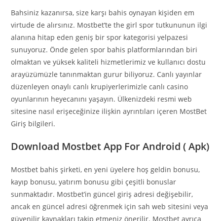
Bahsiniz kazanırsa, size karşı bahis oynayan kişiden em
virtude de alırsınız. Mostbet’te the girl spor tutkununun ilgi
alanına hitap eden geniş bir spor kategorisi yelpazesi
sunuyoruz. Önde gelen spor bahis platformlarından biri
olmaktan ve yüksek kaliteli hizmetlerimiz ve kullanıcı dostu
arayüzümüzle tanınmaktan gurur biliyoruz. Canlı yayınlar
düzenleyen onaylı canlı krupiyerlerimizle canlı casino
oyunlarının heyecanını yaşayın. Ülkenizdeki resmi web
sitesine nasıl erişeceğinize ilişkin ayrıntıları içeren MostBet
Giriş bilgileri.
Download Mostbet App For Android ( Apk)
Mostbet bahis şirketi, en yeni üyelere hoş geldin bonusu,
kayıp bonusu, yatırım bonusu gibi çeşitli bonuslar
sunmaktadır. Mostbet’in güncel giriş adresi değişebilir,
ancak en güncel adresi öğrenmek için sah web sitesini veya
güvenilir kaynakları takip etmeniz önerilir. Mostbet ayrıca