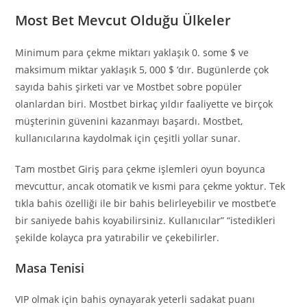
Most Bet Mevcut Olduğu Ülkeler
Minimum para çekme miktarı yaklaşık 0. some $ ve
maksimum miktar yaklaşık 5, 000 $ ‘dır. Bugünlerde çok
sayıda bahis şirketi var ve Mostbet sobre popüler
olanlardan biri. Mostbet birkaç yıldır faaliyette ve birçok
müşterinin güvenini kazanmayı başardı. Mostbet,
kullanıcılarına kaydolmak için çeşitli yollar sunar.
Tam mostbet Giriş para çekme işlemleri oyun boyunca
mevcuttur, ancak otomatik ve kısmi para çekme yoktur. Tek
tıkla bahis özelliği ile bir bahis belirleyebilir ve mostbet’e
bir saniyede bahis koyabilirsiniz. Kullanıcılar” “istedikleri
şekilde kolayca pra yatırabilir ve çekebilirler.
Masa Tenisi
VIP olmak için bahis oynayarak yeterli sadakat puanı