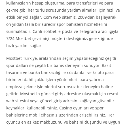
kullanıcıların hesap oluşturma, para transferleri ve para
çekme gibi her türlü sorusunda yardım almaları için hızlı ve
etkili bir yol sağlar. Com web sitemiz, 2009’dan başlayarak
on yıldan fazla bir süredir spor bahisleri hizmetlerini
sunmaktadır. Canlı sohbet, e-posta ve Telegram aracılığıyla
7/24 Mostbet çevrimiçi müşteri desteğimiz, gerektiğinde
hızlı yardım sağlar.
Mostbet Türkiye, aralarından seçim yapabileceğiniz çeşitli
spor dalları ile çeşitli bir bahis deneyimi sunuyor. Basit
tasarımı ve banka bankacılığı, e-cüzdanlar ve kripto para
birimleri dahil çoklu işlem yöntemleri, para yatırma
empieza çekme işlemlerini sorunsuz bir deneyim haline
getirir. Mostbet’in güncel giriş adresine ulaşmak için resmi
web sitesini veya güncel giriş adresini sağlayan güvenilir
kaynakları kullanabilirsiniz. Casino oyunları ve spor
bahislerine mobil cihazınız üzerinden erişebilirsiniz. Her
oyuncu en az kez makbuzunu ve bahsini düşündü ve uygun