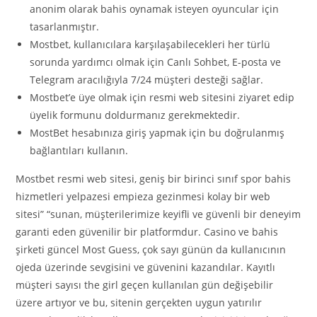
anonim olarak bahis oynamak isteyen oyuncular için
tasarlanmıştır.
Mostbet, kullanıcılara karşılaşabilecekleri her türlü
sorunda yardımcı olmak için Canlı Sohbet, E-posta ve
Telegram aracılığıyla 7/24 müşteri desteği sağlar.
Mostbet’e üye olmak için resmi web sitesini ziyaret edip
üyelik formunu doldurmanız gerekmektedir.
MostBet hesabınıza giriş yapmak için bu doğrulanmış
bağlantıları kullanın.
Mostbet resmi web sitesi, geniş bir birinci sınıf spor bahis
hizmetleri yelpazesi empieza gezinmesi kolay bir web
sitesi” “sunan, müşterilerimize keyifli ve güvenli bir deneyim
garanti eden güvenilir bir platformdur. Casino ve bahis
şirketi güncel Most Guess, çok sayı günün da kullanıcının
ojeda üzerinde sevgisini ve güvenini kazandılar. Kayıtlı
müşteri sayısı the girl geçen kullanılan gün değişebilir
üzere artıyor ve bu, sitenin gerçekten uygun yatırılır