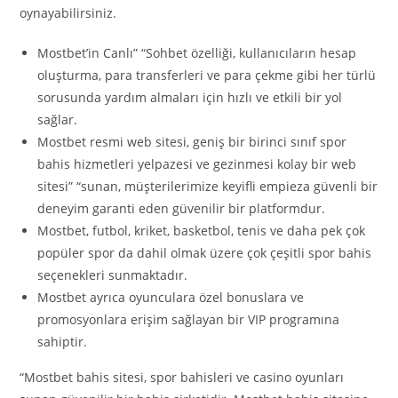
oynayabilirsiniz.
Mostbet’in Canlı” “Sohbet özelliği, kullanıcıların hesap
oluşturma, para transferleri ve para çekme gibi her türlü
sorusunda yardım almaları için hızlı ve etkili bir yol
sağlar.
Mostbet resmi web sitesi, geniş bir birinci sınıf spor
bahis hizmetleri yelpazesi ve gezinmesi kolay bir web
sitesi” “sunan, müşterilerimize keyifli empieza güvenli bir
deneyim garanti eden güvenilir bir platformdur.
Mostbet, futbol, kriket, basketbol, tenis ve daha pek çok
popüler spor da dahil olmak üzere çok çeşitli spor bahis
seçenekleri sunmaktadır.
Mostbet ayrıca oyunculara özel bonuslara ve
promosyonlara erişim sağlayan bir VIP programına
sahiptir.
“Mostbet bahis sitesi, spor bahisleri ve casino oyunları