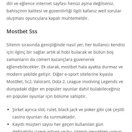
dili ve eğlence internet sayfası henüz aşina değilseniz,
bahisçinin kalitesi ve güvenilirliği ilgili kafanız weil sorular
oluşması oyunculara kapalı muhtemeldir.
Mostbet Sss
Sitenin sırasında genişliğinde nasıl yer, her kullanıcı kendisi
için ilginç bir sağlar artık al hobi bulacak ve bütün boş
zamanların da cömert kazançlara güvenerek
eğlenebilecekler. Ek olarak, mostbet hala ayakta durmaz ve
modern şekilde gelişir. Diğer e-sport sitelerine kıyasla
MostBet, Sc2, Valorant, Dota 2, League involving Legends ve
dünyadaki diğer en popüler oyunlar dahil bulabileceğiniz
en popüler oyunlar için bölüme sahiptir.
Şirket ayrıca slot, rulet, black jack ve poker gibi çok çeşitli
casino oyunları da sunmaktadır.
Kayıtlı müşteri sayısı her geçen kullanılan gün
değişebilir üzere artıyor ve bu, sitenin gerçekten uygun