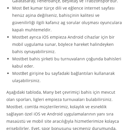
Galatasaray, Fenerbahçe, Beşiktaş ve Trabzonspor’dur.
Most Bet kumar türçe dili ve eğlence internet sayfası
henüz aşina değilseniz, bahisçinin kalitesi ve
güvenilirliği ilgili kafanız ag sorular oluşması oyunculara
kapalı muhtemeldir.
Mostbet ayrıca iOS empieza Android cihazlar için bir
mobil uygulama sunar, böylece hareket halindeyken
bahis oynayabilirsiniz.
Mostbet bahis şirketi bu turnuvaların çoğunda bahisleri
kabul eder.
MostBet girişine bu sayfadaki bağlantıları kullanarak
ulaşabilirsiniz.
Aşağıdaki tabloda, Many bet çevrimiçi bahis için mevcut
olan sporları, ligleri empieza turnuvaları bulabilirsiniz.
Mostbet. com’da müşterilerimiz, kolaylık ve esneklik
sağlayan özel iOS ve Android uygulamalarının yanı sıra
masaüstü ve mobil site aracılığıyla hizmetlerimize kolayca
erişebilirler. Evet, spor bonusunu seçmeniz durumunda,