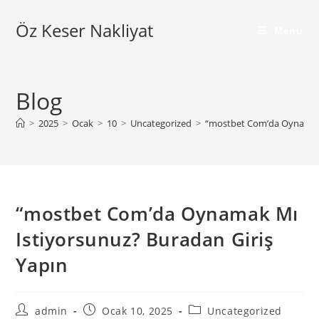
Skip
Öz Keser Nakliyat
to
Menu
content
Blog
>
2025
>
Ocak
>
10
>
Uncategorized
>
“mostbet Com’da Oynamak 
“mostbet Com’da Oynamak Mı
Istiyorsunuz? Buradan Giriş
Yapın
Post
Post
Post
admin
Ocak 10, 2025
Uncategorized