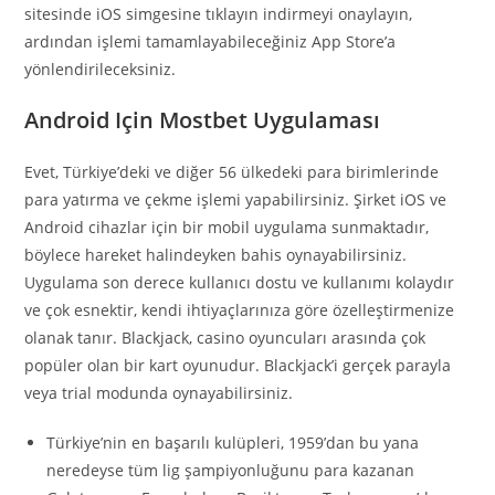
sitesinde iOS simgesine tıklayın indirmeyi onaylayın,
ardından işlemi tamamlayabileceğiniz App Store’a
yönlendirileceksiniz.
Android Için Mostbet Uygulaması
Evet, Türkiye’deki ve diğer 56 ülkedeki para birimlerinde
para yatırma ve çekme işlemi yapabilirsiniz. Şirket iOS ve
Android cihazlar için bir mobil uygulama sunmaktadır,
böylece hareket halindeyken bahis oynayabilirsiniz.
Uygulama son derece kullanıcı dostu ve kullanımı kolaydır
ve çok esnektir, kendi ihtiyaçlarınıza göre özelleştirmenize
olanak tanır. Blackjack, casino oyuncuları arasında çok
popüler olan bir kart oyunudur. Blackjack’i gerçek parayla
veya trial modunda oynayabilirsiniz.
Türkiye’nin en başarılı kulüpleri, 1959’dan bu yana
neredeyse tüm lig şampiyonluğunu para kazanan