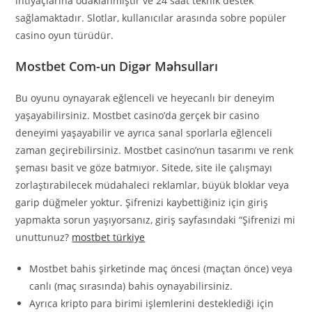
ihtiyaçlarına odaklanmıştır ve 24 saat teknik destek
sağlamaktadır. Slotlar, kullanıcılar arasında sobre popüler
casino oyun türüdür.
Mostbet Com-un Digər Məhsulları
Bu oyunu oynayarak eğlenceli ve heyecanlı bir deneyim
yaşayabilirsiniz. Mostbet casino’da gerçek bir casino
deneyimi yaşayabilir ve ayrıca sanal sporlarla eğlenceli
zaman geçirebilirsiniz. Mostbet casino’nun tasarımı ve renk
şeması basit ve göze batmıyor. Sitede, site ile çalışmayı
zorlaştırabilecek müdahaleci reklamlar, büyük bloklar veya
garip düğmeler yoktur. Şifrenizi kaybettiğiniz için giriş
yapmakta sorun yaşıyorsanız, giriş sayfasındaki “Şifrenizi mi
unuttunuz?
mostbet türkiye
Mostbet bahis şirketinde maç öncesi (maçtan önce) veya
canlı (maç sırasında) bahis oynayabilirsiniz.
Ayrıca kripto para birimi işlemlerini desteklediği için