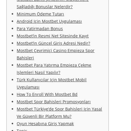
Sağladığı Bonuslar Nelerdir?
Minimum Ödeme Tutarı
Android Için Mostbet Uygulaması
Para Yatirmadan Bonus
Mostbet’in Resmi Net Sitesinde Kayıt
Mostbet’in Güncel Giriş Adresi Nedir?
Mostbet Çevrimiçi Casino Empieza Spor
Bahisleri
Mostbet Para Yatırma Empieza Çekme
Işlemleri Nasıl Yapılır?
Türk Kullanıcılar Için Mostbet Mobil
Uygulaması
How To Enroll With Mostbet Bd
Mostbet Spor Bahisleri Promosyonları
Mostbet Türkiye’de Spor Bahisleri Için Yasal
Ve Güvenli Bir Platform Mu?
Oyun Hesabına Giriş Yapmak
Tenis