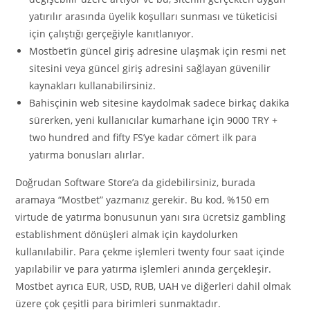
yatırılır arasında üyelik koşulları sunması ve tüketicisi
için çalıştığı gerçeğiyle kanıtlanıyor.
Mostbet’in güncel giriş adresine ulaşmak için resmi net
sitesini veya güncel giriş adresini sağlayan güvenilir
kaynakları kullanabilirsiniz.
Bahisçinin web sitesine kaydolmak sadece birkaç dakika
sürerken, yeni kullanıcılar kumarhane için 9000 TRY +
two hundred and fifty FS’ye kadar cömert ilk para
yatırma bonusları alırlar.
Doğrudan Software Store’a da gidebilirsiniz, burada
aramaya “Mostbet” yazmanız gerekir. Bu kod, %150 em
virtude de yatırma bonusunun yanı sıra ücretsiz gambling
establishment dönüşleri almak için kaydolurken
kullanılabilir. Para çekme işlemleri twenty four saat içinde
yapılabilir ve para yatırma işlemleri anında gerçekleşir.
Mostbet ayrıca EUR, USD, RUB, UAH ve diğerleri dahil olmak
üzere çok çeşitli para birimleri sunmaktadır.