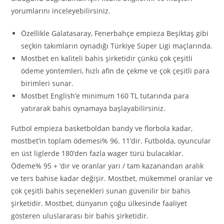
yorumlarını inceleyebilirsiniz.
Özellikle Galatasaray, Fenerbahçe empieza Beşiktaş gibi
seçkin takımların oynadığı Türkiye Süper Ligi maçlarında.
Mostbet en kaliteli bahis şirketidir çünkü çok çeşitli
ödeme yöntemleri, hızlı afin de çekme ve çok çeşitli para
birimleri sunar.
Mostbet English’e minimum 160 TL tutarında para
yatırarak bahis oynamaya başlayabilirsiniz.
Futbol empieza basketboldan bandy ve florbola kadar,
mostbet’in toplam ödemesi% 96. 11’dir. Futbolda, oyuncular
en üst liglerde 180’den fazla wager türü bulacaklar.
Ödeme% 95 + ‘dır ve oranlar yarı / tam kazanandan aralık
ve ters bahise kadar değişir. Mostbet, mükemmel oranlar ve
çok çeşitli bahis seçenekleri sunan güvenilir bir bahis
şirketidir. Mostbet, dünyanın çoğu ülkesinde faaliyet
gösteren uluslararası bir bahis şirketidir.