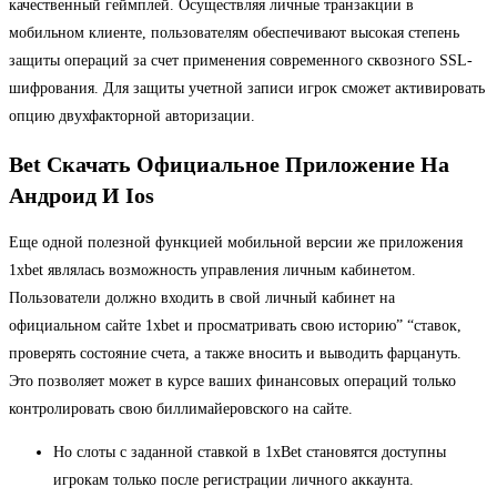
качественный геймплей. Осуществляя личные транзакции в
мобильном клиенте, пользователям обеспечивают высокая степень
защиты операций за счет применения современного сквозного SSL-
шифрования. Для защиты учетной записи игрок сможет активировать
опцию двухфакторной авторизации.
Bet Скачать Официальное Приложение На
Андроид И Ios
Еще одной полезной функцией мобильной версии же приложения
1xbet являлась возможность управления личным кабинетом.
Пользователи должно входить в свой личный кабинет на
официальном сайте 1xbet и просматривать свою историю” “ставок,
проверять состояние счета, а также вносить и выводить фарцануть.
Это позволяет может в курсе ваших финансовых операций только
контролировать свою биллимайеровского на сайте.
Но слоты с заданной ставкой в 1xBet становятся доступны
игрокам только после регистрации личного аккаунта.