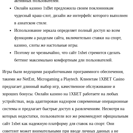
активных пользователей.
Онлайн казино 1xBet предложила своим поклонникам
чудесный краш-слот, дизайн же интерфейс которого выполнен
в азиатском стиле.
Использование зеркала определяет полный доступ ко всем
функциям а разделам сайта, включительно ставки на спорт,
казино, слоты же настольные игры.
Поэтому не чрезвычайно, что сайт 1xbet стремится сделать
беттинг максимально комфортным дли пользователей.
Игры были ведущими разработчиками программного обеспечения,
такими же NetEnt, Microgaming а Playtech. Клиентам 1XBET Casino
предлагает длинный выбор игр, качественное обслуживание и
хороших бонусы. Онлайн казино на 1ХБЕТ работаете на любых
устройствах, ведь адаптирован надзором современные операционные
системы и предлагает быстрые доступ к развлечениям. Несмотря на
которых недостатки, пользователи все же рекомендуют официальным
сайт 1xbet как надежную платформу для ставок на спорт. Они
советуют может внимательными при вводе личных данных а не