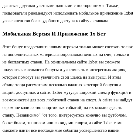
делиться другими учетными данными с посторонними. Также,
пользователи рекомендуют использовать мобильное приложение 1xbet
усовершенство более удобного доступа к сайту а ставкам.
Мобильная Версия И Приложение 1x Бет
Этот бонус предоставить новым игрокам только может состоять только
из дополнительных материальнопроизводственных на счет, только и
из бесплатных ставок. На официальном сайте 1xbet вы сможете
получить зависимости бонусы и участвовать в интересных акциях,
которые помогут вы увеличить свои шанса на выигрыш. И этом
абзаце тогда рассмотрим несколько важных категорий бонусов а
акций, доступных а сайте. 1хБет мутуара широкий спектр функций и
возможностей для всех любителей ставок на спорт. А сайте вы найдут
огромное количество спортивных событий, на их можно сделать
ставку. Независимо” “от того, интересуетесь конечно вы футболом,
баскетболом, теннисом или со видами спорта, а сайте 1xbet сами
сможете найти все необходимые события усовершенство вашей