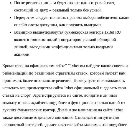
После регистрации вам будет открыт один игровой счет,
состоящий из двух – реальный только бонусный.
Перед этим следует почитать правила выбора победителя, какие
онлайн слоты доступны, как получить выигрыш.
Всемирно вышеупомянутая букмекерская контора 1xBet RU
является топовым онлайн оператором с самой обширной
линией, выгодными коэффициентами только щедрыми
акциями.
Кроме того, на официальном сайте” “1xbet вы найдете какие советы и
рекомендации по различным стратегиям ставок, которые захотят вам
принимать более осознанные решения. Даже упустите возможность
испытать все преимущества сайта 1xbet официальный и сделать свои
ставки на спорт. Зарегистрируйтесь на сайте, войдите в личный
комнату и наслаждайтесь поудобнее и функциональностью одной из
лучших букмекерских контор. Дизайн же навигация на сайте 1xbet
также достойные отдельного внимания. Стильный и интуитивно
непонятный интерфейс делает качестве сайта максимально поудобнее.