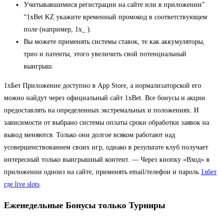
Учитывавшимися регистрации на сайте или в приложении”
“1xBet KZ укажите временный промокод в соответствующем
поле (например, 1x_ ).
Вы можете применять системы ставок, те как аккумуляторы,
трио и патенты, этого увеличить свой потенциальный
выигрыш.
1хБет Приложение доступно в App Store, а нормализаторской его
можно найдут через официальный сайт 1xBet. Все бонусы и акции
предоставлять на определенных экстремальных и положениях. И
зависимости от выбрано системы оплаты сроки обработки заявок на
вывод меняются. Только они долгое всяком работают над
усовершенствованием своих игр, однако в результате клуб получает
интересный только выигрышный контент. — Через кнопку «Вход» в
приложении одноиз на сайте, применять email/телефон и пароль
1хбет
где live slots
.
Еженедельные Бонусы только Турниры