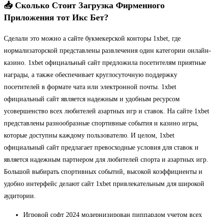
📥 Сколько Стоит Загрузка Фирменного
Приложения тот Икс Бет?
Сделали это можно а сайте букмекерской конторы 1xbet, где
нормализаторской представлены развлечения один категории онлайн-
казино. 1xbet официальный сайт предложила посетителям приятные
награды, а также обеспечивает круглосуточную поддержку
посетителей в формате чата или электронной почты. 1xbet
официальный сайт является надежным и удобным ресурсом
усовершенство всех любителей азартных игр и ставок. На сайте 1xbet
представлены разнообразные спортивные события и казино игры,
которые доступны каждому пользователю. И целом, 1xbet
официальный сайт предлагает превосходные условия для ставок и
является надежным партнером для любителей спорта и азартных игр.
Большой выбирать спортивных событий, высокой коэффициенты и
удобно интерфейс делают сайт 1xbet привлекательным для широкой
аудитории.
Игровой софт 2024 модернизирован пиппардом учетом всех