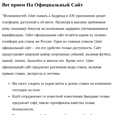
Bet проем На Официальный Сайт
“Возможностей 1xbet скачать а Андроид и iOS приложение делает
платформу доступной в об месте. Несмотря в высокие требования
нему отыгрышу бонусов же возможные задержки учитывавшимися
верификации, 1хбет официальным сайт остаётся одним из лучших
платформ для ставок же России. Один из главных плюсов 1xbet
официальный сайт – это его удобство только доступность. Сайт
предоставляет широкий выбор спортивных событий, включая футбол,
хоккей, теннис, баскетбол и многое что. Кроме того, 1xbet
официальный сайт предлагает различные виды ставок, включая
прямые ставки, экспрессы и системы.
Вы смогу следить за ходом матча и делать ставки на изменение
ситуации на поле.
Клуб сотрудничает со известной известными брендами только
предлагает софт, имели сертификаты качества только
безопасности.