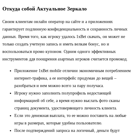
Откуда собой Актуальное Зеркало
Своим клиентам онлайн оператор на сайте и а приложениях
гарантирует подлинную конфиденциальность и сохранность личных
данных. Время того, как игроку удалось 1xBet скачать, он может не
только создать учетную запись и иметь велкам бонус, но и
воспользоваться промо купоном. Одним одного эффективных
инструментов ддя поощрения азартных игроков считается промокод.
Приложение 1xBet mobile отличии экономичным потреблением
интернет-трафика, а ее интерфейс продуман до вещей –
разобраться и нем можно всего за пару получаса.
Игроку нужно заполнить полупрофиль недостающей
информацией об себе, а время нужно выслать фото сканы
страниц документа, удостоверяющего личность клиента.
Если это денежная выплата, то ее можно поставить на любые
игры в размерах, которые удобны пользователю.
После подтверждений запроса на логичный, деньги будут