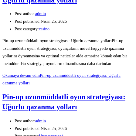
Post author:
admin
Post published:
Nisan 25, 2026
Post category:
casino
Pin-up uzunmüddətli oyun strategiyası: Uğurlu qazanma yollarıPin-up
uzunmüddətli oyun strategiyası, oyunçuların müvəffəqiyyətlə qazanma
yollarını öyrənməsinə və optimal nəticələr əldə etməsinə kömək edən bir
metoddur. Bu strategiya, oyunların dinamikasına daha dərindən…
Okumaya devam edin
Pin-up uzunmüddətli oyun strategiyası: Uğurlu
qazanma yolları
Pin-up uzunmüddətli oyun strategiyası:
Uğurlu qazanma yolları
Post author:
admin
Post published:
Nisan 25, 2026