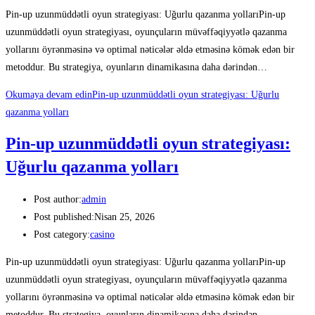
Pin-up uzunmüddətli oyun strategiyası: Uğurlu qazanma yollarıPin-up
uzunmüddətli oyun strategiyası, oyunçuların müvəffəqiyyətlə qazanma
yollarını öyrənməsinə və optimal nəticələr əldə etməsinə kömək edən bir
metoddur. Bu strategiya, oyunların dinamikasına daha dərindən…
Okumaya devam edin
Pin-up uzunmüddətli oyun strategiyası: Uğurlu
qazanma yolları
Pin-up uzunmüddətli oyun strategiyası:
Uğurlu qazanma yolları
Post author:
admin
Post published:
Nisan 25, 2026
Post category:
casino
Pin-up uzunmüddətli oyun strategiyası: Uğurlu qazanma yollarıPin-up
uzunmüddətli oyun strategiyası, oyunçuların müvəffəqiyyətlə qazanma
yollarını öyrənməsinə və optimal nəticələr əldə etməsinə kömək edən bir
metoddur. Bu strategiya, oyunların dinamikasına daha dərindən…