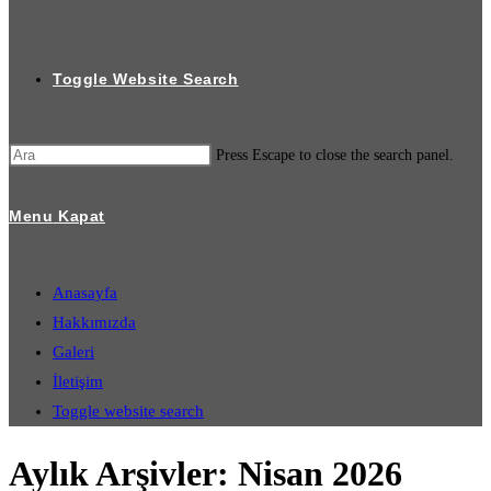
Toggle Website Search
Press Escape to close the search panel.
Menu
Kapat
Anasayfa
Hakkımızda
Galeri
İletişim
Toggle website search
Aylık Arşivler: Nisan 2026