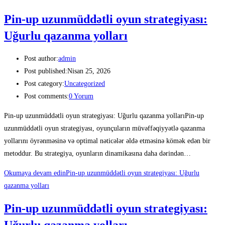
Pin-up uzunmüddətli oyun strategiyası:
Uğurlu qazanma yolları
Post author:
admin
Post published:
Nisan 25, 2026
Post category:
Uncategorized
Post comments:
0 Yorum
Pin-up uzunmüddətli oyun strategiyası: Uğurlu qazanma yollarıPin-up
uzunmüddətli oyun strategiyası, oyunçuların müvəffəqiyyətlə qazanma
yollarını öyrənməsinə və optimal nəticələr əldə etməsinə kömək edən bir
metoddur. Bu strategiya, oyunların dinamikasına daha dərindən…
Okumaya devam edin
Pin-up uzunmüddətli oyun strategiyası: Uğurlu
qazanma yolları
Pin-up uzunmüddətli oyun strategiyası:
Uğurlu qazanma yolları