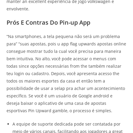
manter an excellent experiência de jogo volkswagen e
envolvente.
Prós E Contras Do Pin-up App
“Na smartphones, a tela pequena não será um problema
para” “suas apostas, pois u app flag upwards apostas online
consegue mostrar tudo la cual você precisa para maneira
bem intuitiva. No alto, você pode acessar o menus com
todas since opções necessárias from the também realizar
teu login ou cadastro. Depois, você apresenta acesso the
todos os maiores esportes da casa et então tem a
possibilidade de usar a selap pra achar um acontecimiento
específico. Se você é um usuário de Google android e
deseja baixar o aplicativo de uma casa de apostas
esportivas Pin Upward gamble, o processo é simples.
A equipe de suporte dedicada pode ser contatada por
meio de vários canais, facilitando aos jogadores a great