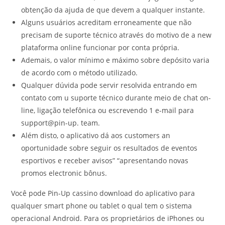
obtenção da ajuda de que devem a qualquer instante.
Alguns usuários acreditam erroneamente que não
precisam de suporte técnico através do motivo de a new
plataforma online funcionar por conta própria.
Ademais, o valor mínimo e máximo sobre depósito varia
de acordo com o método utilizado.
Qualquer dúvida pode servir resolvida entrando em
contato com u suporte técnico durante meio de chat on-
line, ligação telefônica ou escrevendo 1 e-mail para
support@pin-up. team.
Além disto, o aplicativo dá aos customers an
oportunidade sobre seguir os resultados de eventos
esportivos e receber avisos” “apresentando novas
promos electronic bônus.
Você pode Pin-Up cassino download do aplicativo para
qualquer smart phone ou tablet o qual tem o sistema
operacional Android. Para os proprietários de iPhones ou