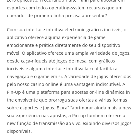
esportes com todos operating-system recursos que um
operador de primeira linha precisa apresentar?
Com sua interface intuitiva electronic gráficos incríveis, o
aplicativo oferece alguma experiência de game
emocionante e prática diretamente do seu dispositivo
móvel. O aplicativo oferece uma ampla variedade de jogos,
desde caça-níqueis até jogos de mesa, com gráficos
incríveis e alguma interface intuitiva la cual facilita a
navegação e o game em si. A variedade de jogos oferecidos
pelo nosso casino online é uma vantagem indiscutível. A
Pin-Up é uma plataforma para apostas on-line dinâmica in
the envolvente que prorroga suas ofertas a várias formas
sobre esportes e jogos. E pra” “aprimorar ainda mais a new
sua experiência nas apostas, a Pin-up também oferece a
new função de transmissão ao vivo, exibindo diversos jogos
disponíveis.