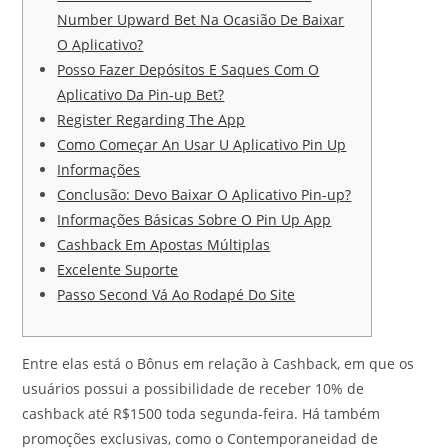
Number Upward Bet Na Ocasião De Baixar
O Aplicativo?
Posso Fazer Depósitos E Saques Com O
Aplicativo Da Pin-up Bet?
Register Regarding The App
Como Começar An Usar U Aplicativo Pin Up
Informações
Conclusão: Devo Baixar O Aplicativo Pin-up?
Informações Básicas Sobre O Pin Up App
Cashback Em Apostas Múltiplas
Excelente Suporte
Passo Second Vá Ao Rodapé Do Site
Entre elas está o Bônus em relação à Cashback, em que os
usuários possui a possibilidade de receber 10% de
cashback até R$1500 toda segunda-feira. Há também
promoções exclusivas, como o Contemporaneidad de