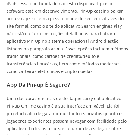
iPads, essa oportunidade não está disponível, pois o
software está em desenvolvimento. Pin-Up cassino baixar
arquivo apk só tem a possibilidade de ser feito através do
site formal, como o site do aplicativo Search engines Play
não está na faixa. Instruções detalhadas para baixar o
aplicativo Pin-Up no sistema operacional Android estão
listadas no parágrafo acima. Essas opções incluem métodos
tradicionais, como cartões de crédito/débito e
transferências bancárias, bem como métodos modernos,
como carteiras eletrônicas e criptomoedas.
App Da Pin-up É Seguro?
Uma das características de destaque carry out aplicativo
Pin-up On line casino é a sua interface amigável. Ela foi
projetada afin de garantir que tanto os novatos quanto os
jogadores experientes possam navegar com facilidade pelo
aplicativo. Todos os recursos, a partir de a seleção sobre