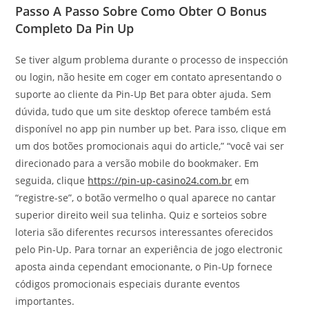
Passo A Passo Sobre Como Obter O Bonus
Completo Da Pin Up
Se tiver algum problema durante o processo de inspección
ou login, não hesite em coger em contato apresentando o
suporte ao cliente da Pin-Up Bet para obter ajuda. Sem
dúvida, tudo que um site desktop oferece também está
disponível no app pin number up bet. Para isso, clique em
um dos botões promocionais aqui do article,” “você vai ser
direcionado para a versão mobile do bookmaker. Em
seguida, clique
https://pin-up-casino24.com.br
em
“registre-se”, o botão vermelho o qual aparece no cantar
superior direito weil sua telinha. Quiz e sorteios sobre
loteria são diferentes recursos interessantes oferecidos
pelo Pin-Up. Para tornar an experiência de jogo electronic
aposta ainda cependant emocionante, o Pin-Up fornece
códigos promocionais especiais durante eventos
importantes.