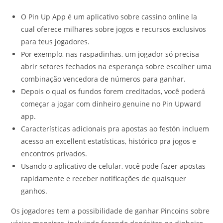
O Pin Up App é um aplicativo sobre cassino online la
cual oferece milhares sobre jogos e recursos exclusivos
para teus jogadores.
Por exemplo, nas raspadinhas, um jogador só precisa
abrir setores fechados na esperança sobre escolher uma
combinação vencedora de números para ganhar.
Depois o qual os fundos forem creditados, você poderá
começar a jogar com dinheiro genuine no Pin Upward
app.
Características adicionais pra apostas ao festón incluem
acesso an excellent estatísticas, histórico pra jogos e
encontros privados.
Usando o aplicativo de celular, você pode fazer apostas
rapidamente e receber notificações de quaisquer
ganhos.
Os jogadores tem a possibilidade de ganhar Pincoins sobre