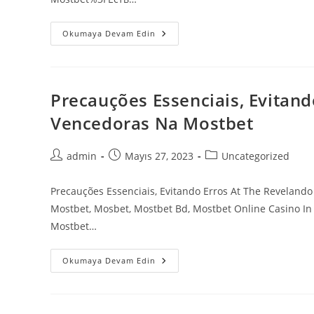
Скачать
Okumaya Devam Edin
Приложение
Mostbet%3A
Ваши
Ставки
А
Игры
Precauções Essenciais, Evitand
На
Мобильно
Vencedoras Na Mostbet
Post
Post
Post
admin
Mayıs 27, 2023
Uncategorized
author:
published:
category:
Precauções Essenciais, Evitando Erros At The Reveland
Mostbet, Mosbet, Mostbet Bd, Mostbet Online Casino In
Mostbet…
Precauções
Okumaya Devam Edin
Essenciais,
Evitando
Erros
At
The