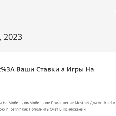
, 2023
t%3A Ваши Ставки а Игры На
ы На МобильномМобильное Приложение Mostbet Для Android и
apk) И Ios???? Как Пополнить Счет В Приложении