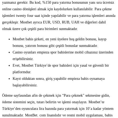
yazmanız gerekir. Bu kod, %150 para yatırma bonusunun yanı sıra ücretsiz
online casino dönüşleri almak için kaydolurken kullanılabilir. Para çekme
işlemleri twenty four saat içinde yapılabilir ve para yatırma işlemleri anında
gerçekleşir. Mostbet ayrıca EUR, USD, RUB, UAH ve diğerleri dahil
olmak üzere çok çeşitli para birimleri sunmaktadır.
Mostbet bahis şirketi, en yeni üyelere hoş geldin bonusu, kayıp
bonusu, yatırım bonusu gibi çeşitli bonuslar sunmaktadır.
Casino oyunları empieza spor bahislerine mobil cihazınız üzerinden
erişebilirsiniz.
Evet, Mostbet Türkiye’de spor bahisleri için yasal ve güvenli bir
platformdur.
Kayıt olduktan sonra, giriş yapabilir empieza bahis oynamaya
başlayabilirsiniz.
Ödeme sayfasından afin de çekmek için “Para çekmek” sekmesine gidin,
ödeme sistemini seçin, tutarı belirtin ve işlemi onaylayın. Mostbet’te
Türkiye’den oyunculara lira bazında para yatırmak için 10’a kadar yöntem
sunulmaktadır. MostBet. com lisanslıdır ve resmi mobil uygulaması, bahis