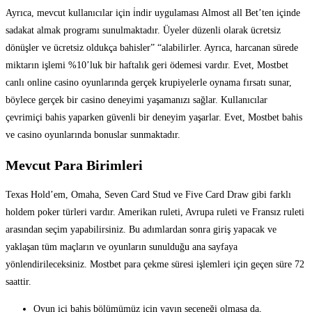
Ayrıca, mevcut kullanıcılar için i̇ndir uygulaması Almost all Bet’ten içinde
sadakat almak programı sunulmaktadır. Üyeler düzenli olarak ücretsiz
dönüşler ve ücretsiz oldukça bahisler” “alabilirler. Ayrıca, harcanan sürede
miktarın işlemi %10’luk bir haftalık geri ödemesi vardır. Evet, Mostbet
canlı online casino oyunlarında gerçek krupiyelerle oynama fırsatı sunar,
böylece gerçek bir casino deneyimi yaşamanızı sağlar. Kullanıcılar
çevrimiçi bahis yaparken güvenli bir deneyim yaşarlar. Evet, Mostbet bahis
ve casino oyunlarında bonuslar sunmaktadır.
Mevcut Para Birimleri
Texas Hold’em, Omaha, Seven Card Stud ve Five Card Draw gibi farklı
holdem poker türleri vardır. Amerikan ruleti, Avrupa ruleti ve Fransız ruleti
arasından seçim yapabilirsiniz. Bu adımlardan sonra giriş yapacak ve
yaklaşan tüm maçların ve oyunların sunulduğu ana sayfaya
yönlendirileceksiniz. Mostbet para çekme süresi işlemleri için geçen süre 72
saattir.
Oyun içi bahis bölümümüz için yayın seçeneği olmasa da,