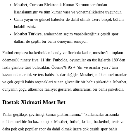
Mostbet, Curacao Elektronik Kumar Kurumu tarafından
lisanslanmıştır ve tüm kumar yasa ve yönetmeliklerine uygundur.
Canlı yayın ve güncel haberler de dahil olmak üzere birçok bölüm
bulabilirsiniz.
Mostbet Türkiye, aralarından seçim yapabileceğiniz çeşitli spor
dalları ile çeşitli bir bahis deneyimi sunuyor.
Futbol empieza basketboldan bandy ve florbola kadar, mostbet’in toplam
ödemesi% ninety five. 11’dir. Futbolda, oyuncular en üst liglerde 180’den
fazla gamble türü bulacaklar. Ödeme% 95 + ‘dır ve oranlar yarı / tam
kazanandan aralık ve ters bahise kadar değişir. Mostbet, mükemmel oranlar
ve çok çeşitli bahis seçenekleri sunan güvenilir bir bahis şirketidir. Mostbet,
dünyanın çoğu ülkesinde faaliyet gösteren uluslararası bir bahis şirketidir.
Dəstək Xidməti Most Bet
Yıllar geçtikçe, çevrimiçi kumar platformumuz” “kullanıcılar arasında
mükemmel bir ün kazanmıştır. Mostbet, futbol, kriket, basketbol, tenis ve
daha pek çok popüler spor da dahil olmak üzere çok çeşitli spor bahis