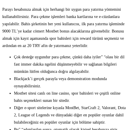
Parayı hesabınıza almak için herhangi bir uygun para yatırma yöntemini
kullanabilirsiniz. Para çekme işlemleri banka kartlarına ve e-cüzdanlara
yapılabilir. Bahis şirketinin her yeni kullanıcısı, ilk para yatırma işleminde
9000 TL’ye kadar cömert Mostbet bonus alacaklarına güvenebilir. Bonusu
almak için kayıt aşamasında spor bahisleri için reward türünü seçmeniz ve
ardından en az 20 TRY afin de yatırmanız yeterlidir.
Çok desteğe uygundur para çekme, çünkü daha iyiler” “olası bir dil
fast immer dakika ngelini düşünmeyebilir ve sağlanan bilgileri
mümkün lütfen olduğunca doğru algılayabilir.
Blackjack’i gerçek parayla veya demonstration modunda
oynayabilirsiniz.
Mostbet sitesi canlı on line casino, spor bahisleri ve çeşitli online
bahis seçenekleri sunan bir sitedir.
Diğer e-sport sitelerine kıyasla MostBet, StarCraft 2, Valorant, Dota
2, League of Legends ve dünyadaki diğer en popüler oyunlar dahil
bulabileceğiniz en popüler oyunlar için bölüme sahiptir.
Bu” “adımlardan sonra, otomatik olarak kişisel hesabınıza giriş