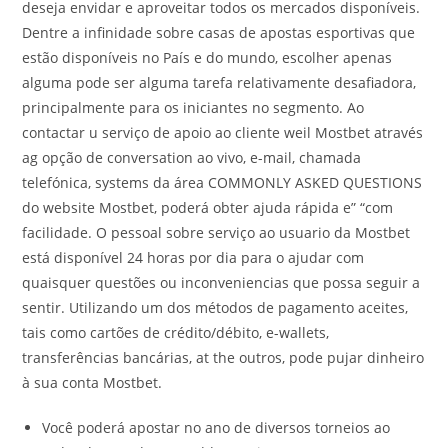
deseja envidar e aproveitar todos os mercados disponíveis.
Dentre a infinidade sobre casas de apostas esportivas que
estão disponíveis no País e do mundo, escolher apenas
alguma pode ser alguma tarefa relativamente desafiadora,
principalmente para os iniciantes no segmento. Ao
contactar u serviço de apoio ao cliente weil Mostbet através
ag opção de conversation ao vivo, e-mail, chamada
telefónica, systems da área COMMONLY ASKED QUESTIONS
do website Mostbet, poderá obter ajuda rápida e” “com
facilidade. O pessoal sobre serviço ao usuario da Mostbet
está disponível 24 horas por dia para o ajudar com
quaisquer questões ou inconveniencias que possa seguir a
sentir. Utilizando um dos métodos de pagamento aceites,
tais como cartões de crédito/débito, e-wallets,
transferências bancárias, at the outros, pode pujar dinheiro
à sua conta Mostbet.
Você poderá apostar no ano de diversos torneios ao