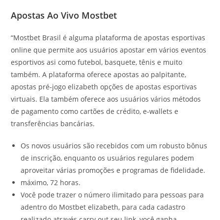
Apostas Ao Vivo Mostbet
“Mostbet Brasil é alguma plataforma de apostas esportivas
online que permite aos usuários apostar em vários eventos
esportivos asi como futebol, basquete, tênis e muito
também. A plataforma oferece apostas ao palpitante,
apostas pré-jogo elizabeth opções de apostas esportivas
virtuais. Ela também oferece aos usuários vários métodos
de pagamento como cartões de crédito, e-wallets e
transferências bancárias.
Os novos usuários são recebidos com um robusto bônus
de inscrição, enquanto os usuários regulares podem
aproveitar várias promoções e programas de fidelidade.
máximo, 72 horas.
Você pode trazer o número ilimitado para pessoas para
adentro do Mostbet elizabeth, para cada cadastro
realizado através carry out seu link, você ganha