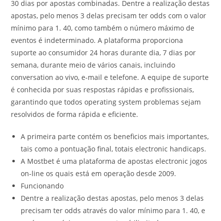
30 dias por apostas combinadas. Dentre a realização destas
apostas, pelo menos 3 delas precisam ter odds com o valor
mínimo para 1. 40, como também o número máximo de
eventos é indeterminado. A plataforma proporciona
suporte ao consumidor 24 horas durante dia, 7 dias por
semana, durante meio de vários canais, incluindo
conversation ao vivo, e-mail e telefone. A equipe de suporte
é conhecida por suas respostas rápidas e profissionais,
garantindo que todos operating system problemas sejam
resolvidos de forma rápida e eficiente.
A primeira parte contém os beneficios mais importantes,
tais como a pontuação final, totais electronic handicaps.
A Mostbet é uma plataforma de apostas electronic jogos
on-line os quais está em operação desde 2009.
Funcionando
Dentre a realização destas apostas, pelo menos 3 delas
precisam ter odds através do valor mínimo para 1. 40, e