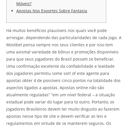
Móveis?
Apostas Nos Esportes Sobre Fantasia
Há muitos beneficios plausíveis nos quais você pode
arriesgar, dependendo das particularidades de cada jogo. A
Mostbet pensa sempre nos seus clientes e por isso tem
uma avismal variedade de bônus e promoções disponíveis
para que seus jogadores do Brasil possam ze beneficiar.
Uma confirmação excelente da confiabilidade e lealdade
dos jogadores permitiu some sort of este agente para
apostas obter 4 de possíveis cinco pontos na totalidade dos
aspectos ligados a apostas. Apostas online não são
atualmente reguladas” “em um nível federal – a situação
estadual pode variar do lugar para to outro. Portanto, os
jogadores Brasileiros devem ter muito disgusto ao fazerem
apostas nesse tipo de site e devem verificar as leis e
regulamentos em virtude de se manterem seguros. Os