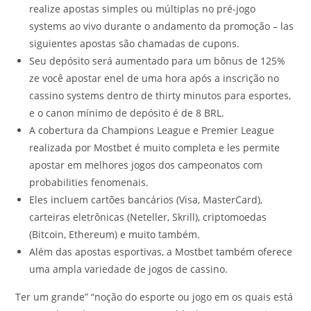
realize apostas simples ou múltiplas no pré-jogo
systems ao vivo durante o andamento da promoção – las
siguientes apostas são chamadas de cupons.
Seu depósito será aumentado para um bônus de 125%
ze você apostar enel de uma hora após a inscrição no
cassino systems dentro de thirty minutos para esportes,
e o canon mínimo de depósito é de 8 BRL.
A cobertura da Champions League e Premier League
realizada por Mostbet é muito completa e les permite
apostar em melhores jogos dos campeonatos com
probabilities fenomenais.
Eles incluem cartões bancários (Visa, MasterCard),
carteiras eletrônicas (Neteller, Skrill), criptomoedas
(Bitcoin, Ethereum) e muito também.
Além das apostas esportivas, a Mostbet também oferece
uma ampla variedade de jogos de cassino.
Ter um grande” “noção do esporte ou jogo em os quais está