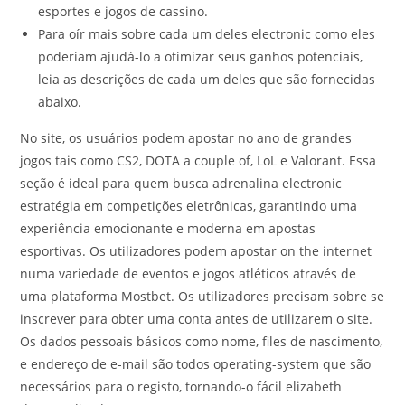
esportes e jogos de cassino.
Para oír mais sobre cada um deles electronic como eles
poderiam ajudá-lo a otimizar seus ganhos potenciais,
leia as descrições de cada um deles que são fornecidas
abaixo.
No site, os usuários podem apostar no ano de grandes
jogos tais como CS2, DOTA a couple of, LoL e Valorant. Essa
seção é ideal para quem busca adrenalina electronic
estratégia em competições eletrônicas, garantindo uma
experiência emocionante e moderna em apostas
esportivas. Os utilizadores podem apostar on the internet
numa variedade de eventos e jogos atléticos através de
uma plataforma Mostbet. Os utilizadores precisam sobre se
inscrever para obter uma conta antes de utilizarem o site.
Os dados pessoais básicos como nome, files de nascimento,
e endereço de e-mail são todos operating-system que são
necessários para o registo, tornando-o fácil elizabeth