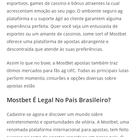
esportivos, games de cassino e bônus atraentes la cual
acrescentam emoção ao seu jogo. O ambiente seguro ag
plataforma e u suporte ágil ao cliente garantem alguma
experiência perfeita. Quer você seja um entusiasta de
esportes ou um amante de cassinos, some sort of Mostbet
oferece uma plataforma de apostas abrangente e
descontraída que atende às suas preferências.
Assim lo que no boxe, a MostBet apostas também traz
ótimos mercados para fãs ag UFC. Todas as principais lutas
perform momento, cinturões e opções diversas sobre
apostas estão
Mostbet É Legal No País Brasileiro?
Cadastre-se agora e discover um mundo sobre
entretenimento e oportunidades de vitória. A Mostbet, uma
renomada plataforma internacional para apostas, tem feito