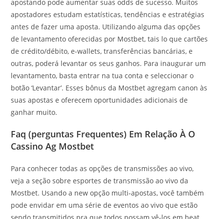
apostando pode aumentar suas odds de sucesso. Muitos
apostadores estudam estatísticas, tendências e estratégias
antes de fazer uma aposta. Utilizando alguma das opções
de levantamento oferecidas por Mostbet, tais lo que cartões
de crédito/débito, e-wallets, transferências bancárias, e
outras, poderá levantar os seus ganhos. Para inaugurar um
levantamento, basta entrar na tua conta e seleccionar o
botão ‘Levantar’. Esses bônus da Mostbet agregam canon às
suas apostas e oferecem oportunidades adicionais de
ganhar muito.
Faq (perguntas Frequentes) Em Relação À O
Cassino Ag Mostbet
Para conhecer todas as opções de transmissões ao vivo,
veja a seção sobre esportes de transmissão ao vivo da
Mostbet. Usando a new opção multi-apostas, você também
pode envidar em uma série de eventos ao vivo que estão
sendo transmitidos pra que todos possam vê-los em beat