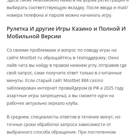
выбирать соответствующую вкладку. После ввода e-mail/
номера телефона и пароля можно начинать игру.
Рулетка И другие Игры Казино и Полной И
Мобильной Версии
Со своими проблемами и вопрос по поводу игры на
сайте Mostbet ru обращайтесь в техподдержку. Окно
лайв чата вы найду в правом нижнем углу, отправив где
свой запрос, сами получите ответ только в считанные
минуты. Если старый сайт Mostbet 888 casino
заблокирован интернет провайдером (в РФ а 2025 году
азартные игры запрещены), а вы сможете идти на
рабочее актуально зеркало клуба.
В среднем, специалисты ответив в течение минут, но
точные сроки обработки запроса зависимости от
выбранного способа обращения. При постепенном