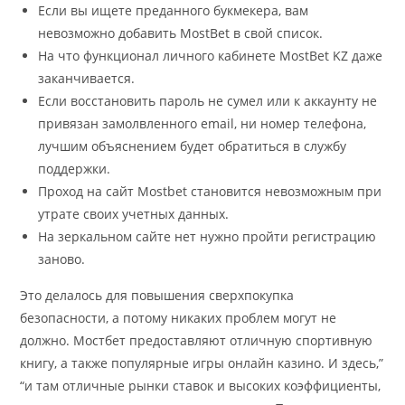
Если вы ищете преданного букмекера, вам
невозможно добавить MostBet в свой список.
На что функционал личного кабинете MostBet KZ даже
заканчивается.
Если восстановить пароль не сумел или к аккаунту не
привязан замолвленного email, ни номер телефона,
лучшим объяснением будет обратиться в службу
поддержки.
Проход на сайт Mostbet становится невозможным при
утрате своих учетных данных.
На зеркальном сайте нет нужно пройти регистрацию
заново.
Это делалось для повышения сверхпокупка
безопасности, а потому никаких проблем могут не
должно. Мостбет предоставляют отличную спортивную
книгу, а также популярные игры онлайн казино. И здесь,”
“и там отличные рынки ставок и высоких коэффициенты,