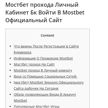
Мостбет прохода Личный
Кабинет Бк Войти В Mostbet
Официальный Сайт
Content
Что важны После Регистрации в Сайте
Букмекера
Информация О Промокоде Mostbet
Мостбет проход На Сайт
Mostbet проход В Личный комнату
Вход со Помощью Социальных Сетей:
(мостбет) Mostbet Зеркало Официального
Сайта рабочее На Сегодня
Обзор позволяющих Входа В Аккаунт
Mostbet
Популярные Мостбет Игры