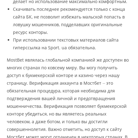
делает но использование максимально комфортным.
Скачивать последнее рекомендуется только с конца
сайта БК, не позволит избежать мальской попасть в
ловушку мошенников, подделавших оригинальные
ресурс конторы.
При использовании текстовых материалов сайта
гиперссылка на Sport. ua обязательна.
MostBet являлась глобальной компанией же доступен во
многих странах по ковсему миру. Вы могу получить
доступ к букмекерской конторе и казино через нашу
страницу. Верификация аккаунта в Мостбет ⏤ это
обязательная процедура, которая необходима для
подтверждения вашей личной и предотвращения
мошенничества. Верификация позволяет букмекерской
конторе убедиться, но вы являетесь реальных
человеком, а даже ботом, и только вы достигли
совершеннолетия. Важно отметить, но доступ к сайту
Мостбет может могут ограничен в некоторых странах. В