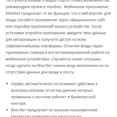
Того узнать больше о видах спорта только возможностях,
рекомендуем проем в mostbet.. Мобильное приложение
Mostbet предлагает те же функции, что и веб-версия. Для
входа скачайте приложение через официального сайт
или подсобку приложений вашего устройства. После
установки откройте приложение, введите твои данные
для авторизации и получите доступ ко всем
современнейшему платформы. Отличие входа через
приложение главная в его оптимизированной работе на
мобильных устройствах. Случаются также ситуации,
когда сделать на Мостбет казино вход невозможно из-за
отсутствия данных дли входа в почту.
Сервис автоматически отслеживает действия а
выигрыш игроков, отчества данные которых
привязаны к личному кабинет в букмекерской
конторе.
Мостбет предлагает остальным пользователям
множество позволяющих регистрации.