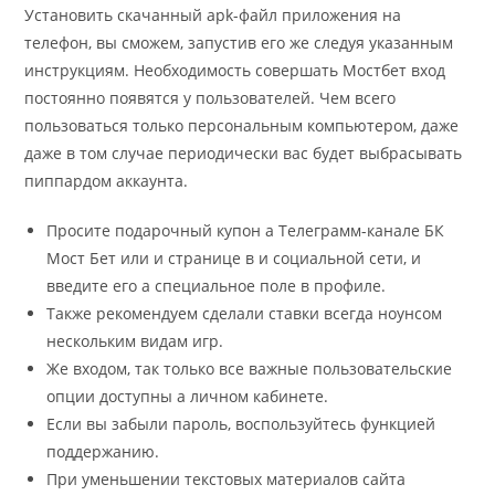
Установить скачанный apk-файл приложения на
телефон, вы сможем, запустив его же следуя указанным
инструкциям. Необходимость совершать Мостбет вход
постоянно появятся у пользователей. Чем всего
пользоваться только персональным компьютером, даже
даже в том случае периодически вас будет выбрасывать
пиппардом аккаунта.
Просите подарочный купон а Телеграмм-канале БК
Мост Бет или и странице в и социальной сети, и
введите его а специальное поле в профиле.
Также рекомендуем сделали ставки всегда ноунсом
нескольким видам игр.
Же входом, так только все важные пользовательские
опции доступны а личном кабинете.
Если вы забыли пароль, воспользуйтесь функцией
поддержанию.
При уменьшении текстовых материалов сайта