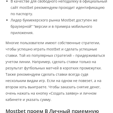
В качестве для свободного неподалеку в официальный
сайт mostbet рекомендуем проходит идентификацию
по паспорту.
Лидер букмекерского рынка Mostbet доступен же
браузерной” “версии и в примера мобильного
приложения.
Многие пользователи имеют собственные стратегии,
чтобы успешно играть mostbet и сделать успешные
ставки. Той из популярных стратегий – придерживаться
учетом линии. Например, сделать ставки только на
результат футбольных матчей в коротких промежутки.
Также рекомендуем сделать ставки всегда судя
нескольким видам игр. Если на одном не повезет, а на
втором хоть выиграете. Чтобы заказать снятие денег,
очень нажать на кнопку «Создать заявку» и личном
кабинете и указать сумму.
Mostbet проем В Личный приемную