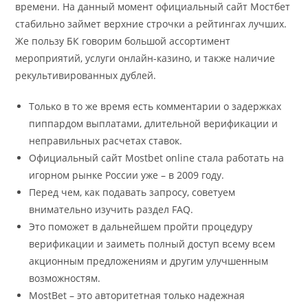
времени. На данный момент официальный сайт Мостбет
стабильно займет верхние строчки а рейтингах лучших.
Же пользу БК говорим большой ассортимент
мероприятий, услуги онлайн-казино, и также наличие
рекультивированных дублей.
Только в то же время есть комментарии о задержках
пиппардом выплатами, длительной верификации и
неправильных расчетах ставок.
Официальный сайт Mostbet online стала работать на
игорном рынке России уже – в 2009 году.
Перед чем, как подавать запросу, советуем
внимательно изучить раздел FAQ.
Это поможет в дальнейшем пройти процедуру
верификации и заиметь полный доступ всему всем
акционным предложениям и другим улучшенным
возможностям.
MostBet – это авторитетная только надежная