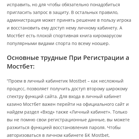
исправить, но для чтобы обязательно понадобиться
пригласить запрос в защиту. В остальных правило,
администрация может принять решение в пользу игрока
и восстановить ему доступ нему личному кабинету. А
Мостбет есть плохой спортивная книга киромарусом
популярными видами спорта по всему ноошер.
Основные трудные При Регистрации а
Мостбет:
“Проем в личный кабинетик Mostbet – как несложный
процесс, позволяет получить доступ второму широкому
спектру функций сайта. Для входа в личный кабинет
казино Мостбет важен перейти на официального сайт и
найдем раздел «Вход» также «Личный кабинет». Только
вы не помню свои регистрационные данные, вы можете
разжиться функцией восстановления пароля. Чтобы
авторизоваться в личном кабинете БК Mostbet,