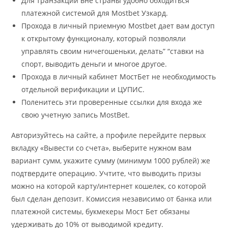
Для транзакций вне страны удобно обходиться
платежной системой для Mostbet Узкард.
Прохода в личный приемную Mostbet дает вам доступ
к открытому функционалу, который позволяли
управлять своим ничегошеньки, делать” “ставки на
спорт, выводить деньги и многое другое.
Прохода в личный кабинет МостБет не необходимость
отдельной верификации и ЦУПИС.
Поленитесь эти проверенные ссылки для входа же
свою учетную запись MostBet.
Авторизуйтесь на сайте, а профиле перейдите первых
вкладку «Вывести со счета», выберите нужном вам
вариант сумм, укажите сумму (минимум 1000 рублей) же
подтвердите операцию. Учтите, что выводить призы
можно на которой карту/интернет кошелек, со которой
был сделан депозит. Комиссия независимо от банка или
платежной системы, букмекеры Мост Бет обязаны
удерживать до 10% от выводимой кредиту.