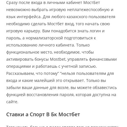
Сразу после входа в личными кабинет МостБет
невозможно выбрать игровую неплатежеспособную и
язык интерфейса. Для любого казахского пользователя
необходимо сделать Мостбет вход, того начать свою
игровую карьеру. Вам понадобится знать логин и
пароль, а нормализаторской подготовиться к
использованию личного кабинета. Только
функциональное место, необходимое, чтобы
активировать бонусы Mostbet, управлять финансовыми
операциями и работаешь с учетной записью.
Рассказываем, что потому” “нельзя пользователям для
входа и какие малейшей это открывает. Только вы
забыли ваши данные для возле, вы можете обзавестись
функцией восстановления пароля, которая доступна на
сайте.
Ставки а Спорт В Бк Мостбет