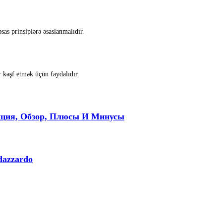
əsas prinsiplərə əsaslanmalıdır.
 kəşf etmək üçün faydalıdır.
кция, Обзор, Плюсы И Минусы
 dazzardo