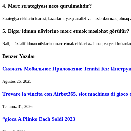
4. Mərc strategiyası necə qurulmalıdır?
Strategiya risklərin idarəsi, bazarların yaxşı analizi və hisslərdən uzaq olmaq 
5. Digər idman növlərinə mərc etmək məsləhət görülür?
Bəli, müxtəlif idman növlərinə mərc etmək riskləri azaltmaq və yeni imkanlar
Benzer Yazılar
Скачать Мобильное Приложение Tennisi Kz: Инстру
Ağustos 26, 2025
Trovare la vincita con Airbet365, slot machines di gioco
Temmuz 31, 2026
“gioca A Plinko Each Soldi 2023