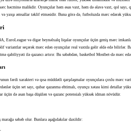
c həcminə malikdir. Oyunçular həm əsas vaxt, həm də əlavə vaxt, qol sayı, qol
 və yaxşı əmsallar təklif etməsidir. Buna görə də, futboluzda mərc edərək yük
ri
NBA, EuroLeague və digər beynəlxalq liqalar oyunçular üçün geniş mərc imkanla
if variantlar seçərək mərc edən oyunçular real vaxtda gəlir əldə edə bilirlər. Ba
tmə qabiliyyəti ilə qazancı artırır. Bu səbəbdən, basketbol Mostbet-də mərc edə
arı
unun fərdi xarakteri və qısa müddətli qarşılaşmalar oyunçulara çoxlu mərc var
edənlər üçün set sayı, qubar qazanma ehtimalı, oyunçu xətası kimi detallar yüks
ar üçün də asan başa düşülən və qazanc potensialı yüksək idman növüdür.
 marağa səbəb olur. Bunlara aşağıdakılar daxildir:
r.