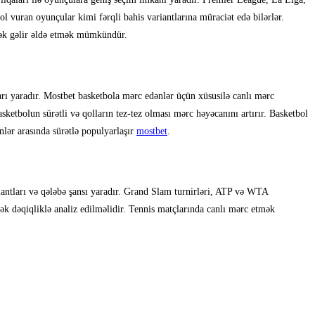
 vuran oyunçular kimi fərqli bahis variantlarına müraciət edə bilərlər.
sək gəlir əldə etmək mümkündür.
rı yaradır. Mostbet basketbola mərc edənlər üçün xüsusilə canlı mərc
sketbolun sürətli və qolların tez-tez olması mərc həyəcanını artırır. Basketbol
nlər arasında sürətlə populyarlaşır
mostbet
.
iantları və qələbə şansı yaradır. Grand Slam turnirləri, ATP və WTA
ək dəqiqliklə analiz edilməlidir. Tennis matçlarında canlı mərc etmək